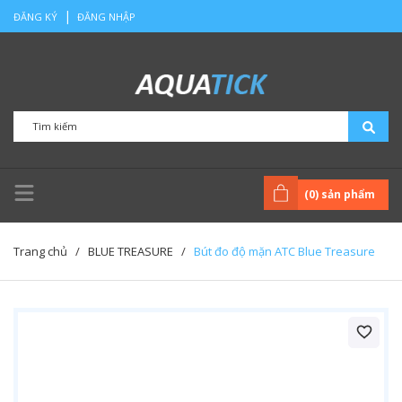
|
ĐĂNG KÝ
ĐĂNG NHẬP
(
0
) sản phẩm
Trang chủ
/
BLUE TREASURE
/
Bút đo độ mặn ATC Blue Treasure