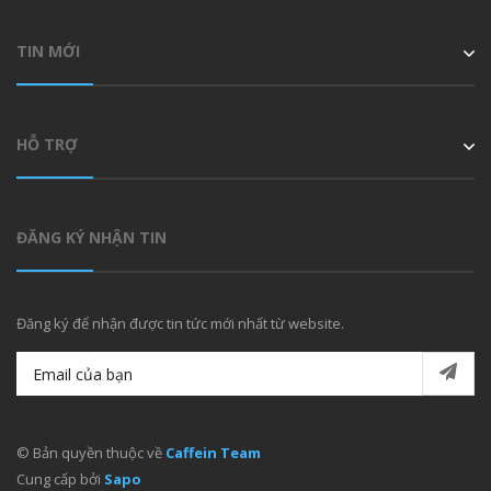
TIN MỚI
HỖ TRỢ
ĐĂNG KÝ NHẬN TIN
Đăng ký để nhận được tin tức mới nhất từ website.
© Bản quyền thuộc về
Caffein Team
Cung cấp bởi
Sapo