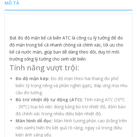
MÔ TẢ
Bút đo độ mặn bể cá biển ATC là công cụ lý tưởng để đo
độ mặn trong bể cá nhanh chóng và chính xác, tối ưu cho
bể cá nước mặn, giúp bạn dễ dàng theo dõi, duy trì môi
trường sống lý tưởng cho sinh vật biển.
Tính năng vượt trội:
Đo độ mặn kép:
Đo độ mặn theo hai thang đo phổ
biến: tỷ trọng riêng và phần nghìn (ppt), đáp ứng mọi nhu
cầu đo lường.
Bù trừ nhiệt độ tự động (ATC):
Tính năng ATC (10°C
- 30°C) loại bỏ việc dùng bảng bù trừ nhiệt độ, đảm bảo
độ chính xác trong nhiều điều kiện nhiệt độ.
Màn hình dễ đọc:
Màn hình tương phản cao (trắng trên
nền xanh) hiển thị kết quả rõ ràng, ngay cả trong điều
kiện ánh sáng yếu.