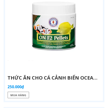
THỨC ĂN CHO CÁ CẢNH BIỂN OCEAN NUTRITION FORMULA TWO - DINH DƯỠNG TỰ NHIÊN | AQUATICK
250.000₫
MUA HÀNG