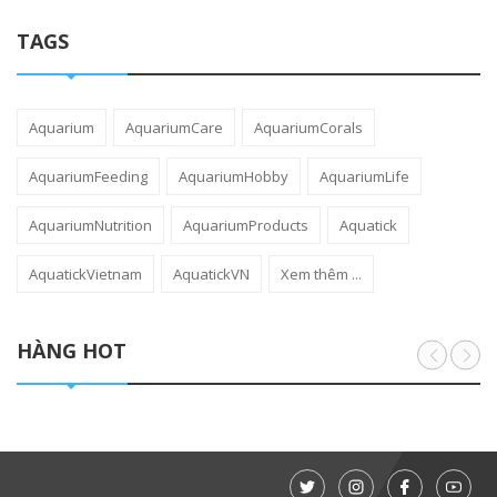
TAGS
Aquarium
AquariumCare
AquariumCorals
AquariumFeeding
AquariumHobby
AquariumLife
AquariumNutrition
AquariumProducts
Aquatick
AquatickVietnam
AquatickVN
Xem thêm ...
HÀNG HOT