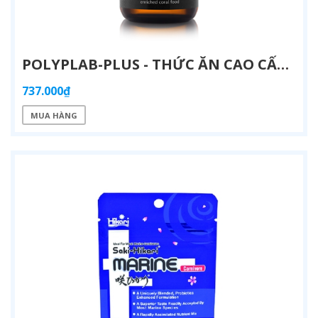
POLYPLAB-PLUS - THỨC ĂN CAO CẤP TĂNG CƯỜNG VITAMIN & KHOÁNG CHẤT CHO SAN HÔ (50ML)
737.000₫
MUA HÀNG