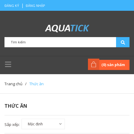
|
ĐĂNG KÝ
ĐĂNG NHẬP
(
0
) sản phẩm
Trang chủ
/
Thức ăn
THỨC ĂN
Sắp xếp: