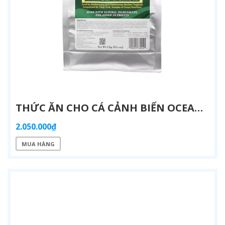
THỨC ĂN CHO CÁ CẢNH BIỂN OCEAN NUTRITION FORMULA TWO 1000G - DINH DƯỠNG TỰ NHIÊN | AQUATICK
2.050.000₫
MUA HÀNG