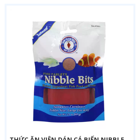
THỨC ĂN VIÊN DÁN CÁ BIỂN NIBBLE BITS – SFBB (MỸ) | DINH DƯỠNG TỰ NHIÊN CHO CÁ BIỂN ĂN THỊT & ĂN TẠP