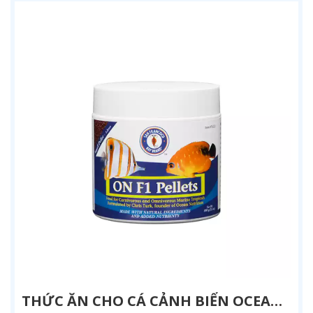
THỨC ĂN CHO CÁ CẢNH BIỂN OCEAN NUTRITION FORMULA ONE - DINH DƯỠNG CAO CẤP | AQUATICK