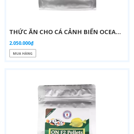
THỨC ĂN CHO CÁ CẢNH BIỂN OCEAN NUTRITION FORMULA ONE 1000G - DINH DƯỠNG CAO CẤP | AQUATICK
2.050.000₫
MUA HÀNG