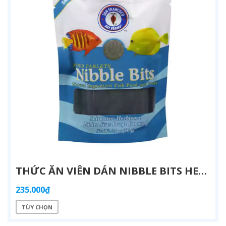
THỨC ĂN VIÊN DÁN NIBBLE BITS HERBIVORE – SFBB (USA) | DÀNH CHO CÁ BIỂN ĂN RONG VÀ ĂN TẠP
235.000₫
TÙY CHỌN