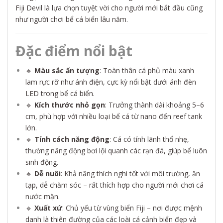
Fiji Devil là lựa chọn tuyệt vời cho người mới bắt đầu cũng
như người chơi bể cá biển lâu năm.
Đặc điểm nổi bật
🔹
Màu sắc ấn tượng
: Toàn thân cá phủ màu xanh
lam rực rỡ như ánh điện, cực kỳ nổi bật dưới ánh đèn
LED trong bể cá biển.
🔹
Kích thước nhỏ gọn
: Trưởng thành dài khoảng 5–6
cm, phù hợp với nhiều loại bể cá từ nano đến reef tank
lớn.
🔹
Tính cách năng động
: Cá có tính lãnh thổ nhẹ,
thường năng động bơi lội quanh các rạn đá, giúp bể luôn
sinh động.
🔹
Dễ nuôi
: Khả năng thích nghi tốt với môi trường, ăn
tạp, dễ chăm sóc – rất thích hợp cho người mới chơi cá
nước mặn.
🔹
Xuất xứ
: Chủ yếu từ vùng biển Fiji – nơi được mệnh
danh là thiên đường của các loài cá cảnh biển đẹp và