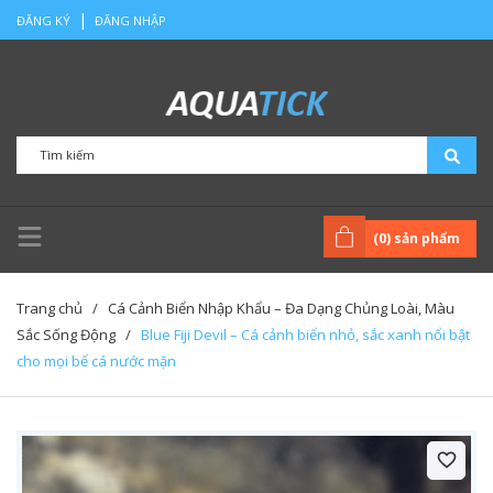
|
ĐĂNG KÝ
ĐĂNG NHẬP
(
0
) sản phẩm
Trang chủ
/
Cá Cảnh Biển Nhập Khẩu – Đa Dạng Chủng Loài, Màu
Sắc Sống Động
/
Blue Fiji Devil – Cá cảnh biển nhỏ, sắc xanh nổi bật
cho mọi bể cá nước mặn