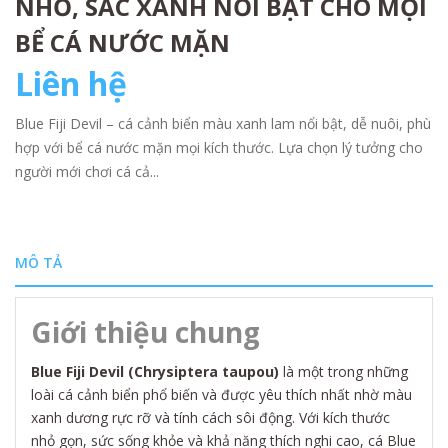
NHỎ, SẮC XANH NỔI BẬT CHO MỌI
BỂ CÁ NƯỚC MẶN
Liên hệ
Blue Fiji Devil – cá cảnh biển màu xanh lam nổi bật, dễ nuôi, phù
hợp với bể cá nước mặn mọi kích thước. Lựa chọn lý tưởng cho
người mới chơi cá cả...
MÔ TẢ
Giới thiệu chung
Blue Fiji Devil (Chrysiptera taupou)
là một trong những
loài cá cảnh biển phổ biến và được yêu thích nhất nhờ màu
xanh dương rực rỡ và tính cách sôi động. Với kích thước
nhỏ gọn, sức sống khỏe và khả năng thích nghi cao, cá Blue