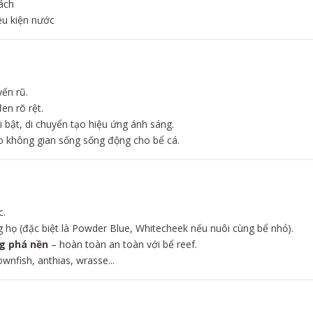
ách
ều kiện nước
ến rũ.
en rõ rệt.
i bật, di chuyển tạo hiệu ứng ánh sáng.
ạo không gian sống sống động cho bể cá.
c.
g họ (đặc biệt là Powder Blue, Whitecheek nếu nuôi cùng bể nhỏ).
g phá nền
– hoàn toàn an toàn với bể reef.
wnfish, anthias, wrasse...