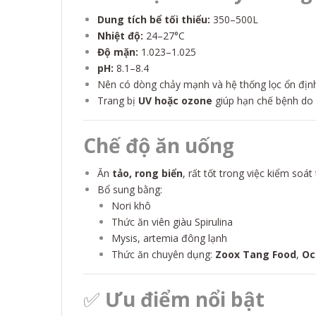
Dung tích bể tối thiểu:
350–500L
Nhiệt độ:
24–27°C
Độ mặn:
1.023–1.025
pH:
8.1–8.4
Nên có dòng chảy mạnh và hệ thống lọc ổn định 
Trang bị
UV hoặc ozone
giúp hạn chế bệnh do ký
Chế độ ăn uống
Ăn
tảo, rong biển
, rất tốt trong việc kiểm soát
Bổ sung bằng:
Nori khô
Thức ăn viên giàu Spirulina
Mysis, artemia đông lạnh
Thức ăn chuyên dụng:
Zoox Tang Food
,
Oc
✅
Ưu điểm nổi bật