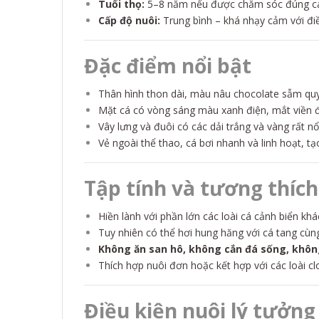
Tuổi thọ:
5–8 năm nếu được chăm sóc đúng c
Cấp độ nuôi:
Trung bình – khá nhạy cảm với đi
Đặc điểm nổi bật
Thân hình thon dài, màu nâu chocolate sẫm quy
Mặt cá có vòng sáng màu xanh điện, mắt viền đ
Vây lưng và đuôi có các dải trắng và vàng rất nổ
Vẻ ngoài thể thao, cá bơi nhanh và linh hoạt, t
Tập tính và tương thích
Hiền lành với phần lớn các loài cá cảnh biển khá
Tuy nhiên có thể hơi hung hăng với cá tang cùn
Không ăn san hô, không cắn đá sống, khôn
Thích hợp nuôi đơn hoặc kết hợp với các loài clo
Điều kiện nuôi lý tưởng