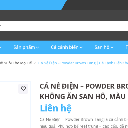
Sản phẩm
Cá cảnh biển
San hô
T
Dễ Nuôi Cho Mọi Bể
/
Cá Nẻ Điện – Powder Brown Tang | Cá Cảnh Biển Kh
CÁ NẺ ĐIỆN – POWDER BR
KHÔNG ĂN SAN HÔ, MÀU 
Liên hệ
Cá Nẻ Điện – Powder Brown Tang là cá cảnh biể
hiệu quả. Phù hợp bể reef trung – cao cấp, dễ nu