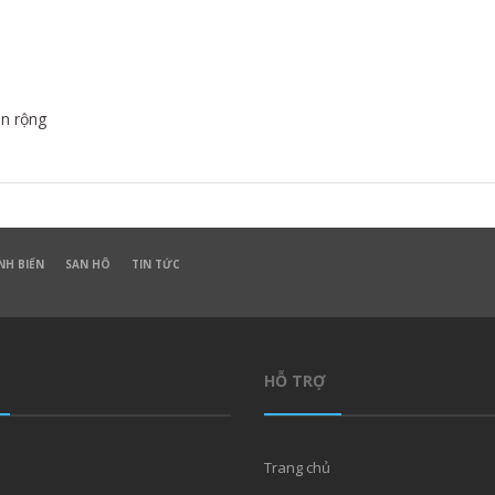
an rộng
NH BIỂN
SAN HÔ
TIN TỨC
HỖ TRỢ
Trang chủ