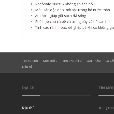
Reef-safe 100% – không ăn san hô
Màu sắc độc đáo, nổi bật trong bể nước mặn
Ăn tảo – giúp giữ sạch đá sống
Phù hợp cho cả bể cá trưng bày và hồ san hô
Tính cách linh hoạt, dễ ghép bể khi có không gi
TRANG CHỦ
GIỚI THIỆU
THƯƠNG HIỆU
SẢN PHẨM
CÁ CẢ
LIÊN HỆ
ĐỊA CHỈ
TIN MỚI
Địa chỉ
Trang chủ