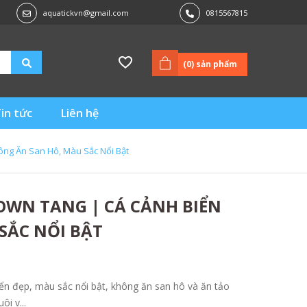
aquatickvn@gmail.com
0815567815
(
0
) sản phẩm
in tức
Liên hệ
ông Ăn San Hô, Màu Sắc Nổi Bật
OWN TANG | CÁ CẢNH BIỂN
SẮC NỔI BẬT
n đẹp, màu sắc nổi bật, không ăn san hô và ăn tảo
ôi v...