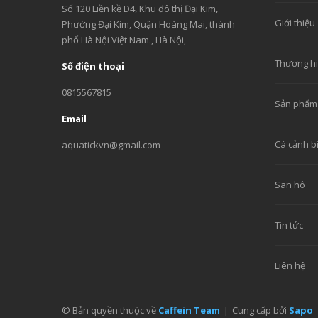
Số 120 Liền kề D4, Khu đô thị Đại Kim,
Giới thiệu
Phường Đại Kim, Quận Hoàng Mai, thành
phố Hà Nội Việt Nam., Hà Nội,
Thương h
Số điện thoại
0815567815
Sản phẩm
Email
Cá cảnh b
aquatickvn@gmail.com
San hô
Tin tức
Liên hệ
© Bản quyền thuộc về
Caffein Team
|
Cung cấp bởi
Sapo