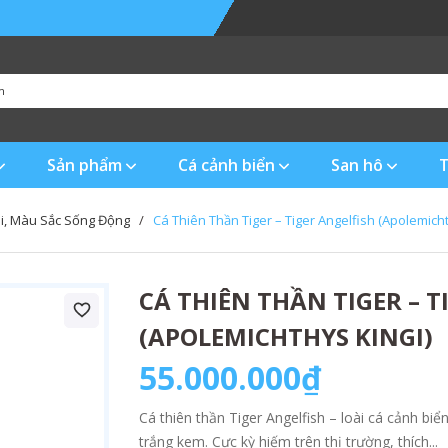
Sản phẩm
Cá cảnh biển
San hô
T
i, Màu Sắc Sống Động
/
Cá Thiên Thần Tiger – Tiger Angelfish (Apolemicht
CÁ THIÊN THẦN TIGER – T
(APOLEMICHTHYS KINGI)
55.000.000₫
Cá thiên thần Tiger Angelfish – loài cá cảnh bi
trắng kem. Cực kỳ hiếm trên thị trường, thích...