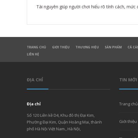
Tài nguyên giúp người chơi hiểu rõ tính cách, mức đ
TRANG CHỦ
GIỚI THIỆU
THƯƠNG HIỆU
SẢN PHẨM
CÁ CẢ
LIÊN HỆ
ĐỊA CHỈ
TIN MỚI
Địa chỉ
Trang chủ
Số 120 Liền kề D4, Khu đô thị Đại Kim,
Giới thiệu
Phường Đại Kim, Quận Hoàng Mai, thành
phố Hà Nội Việt Nam., Hà Nội,