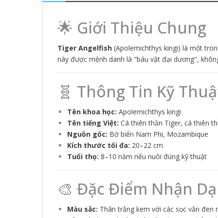
🌟 Giới Thiệu Chung
Tiger Angelfish
(Apolemichthys kingi) là một tron
này được mệnh danh là "báu vật đại dương", không 
🧬 Thông Tin Kỹ Thuậ
Tên khoa học:
Apolemichthys kingi
Tên tiếng Việt:
Cá thiên thần Tiger, cá thiên t
Nguồn gốc:
Bờ biển Nam Phi, Mozambique
Kích thước tối đa:
20–22 cm
Tuổi thọ:
8–10 năm nếu nuôi đúng kỹ thuật
🎨 Đặc Điểm Nhận D
Màu sắc:
Thân trắng kem với các sọc vằn đen r