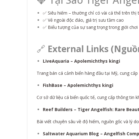
✅ Siêu hiếm – thường chỉ có vài cá thể trên th
✅ Vẻ ngoài độc đáo, giá trị sưu tầm cao
✅ Biểu tượng của sự sang trọng trong giới chơi
🔗
External Links (Ngu
LiveAquaria – Apolemichthys kingi
Trang bán cá cảnh biển hàng đầu tại Mỹ, cung cấp chi
FishBase – Apolemichthys kingi
Cơ sở dữ liệu cá biển quốc tế, cung cấp thông tin k
Reef Builders – Tiger Angelfish: Rare Beau
Bài viết chuyên sâu về độ hiếm, nguồn gốc và lý do l
Saltwater Aquarium Blog – Angelfish Compa