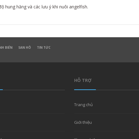
ộ hung hăng và các lưu ý khi nuôi angelfish.
NH BIỂN
SAN HÔ
TIN TỨC
HỖ TRỢ
Trang chủ
Giới thiệu