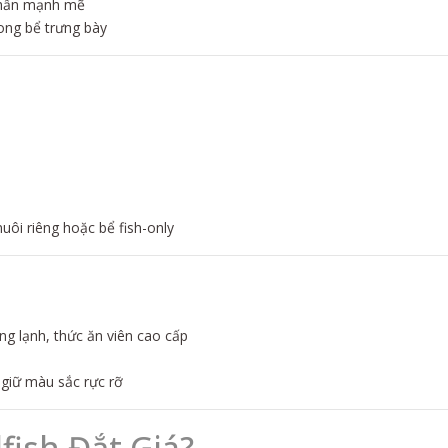
 nhấn mạnh mẽ
rong bể trưng bày
uôi riêng hoặc bể fish-only
ng lạnh, thức ăn viên cao cấp
 giữ màu sắc rực rỡ
fish Đắt Giá?