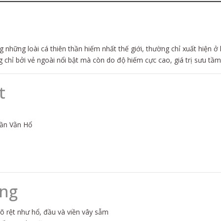
g những loài cá thiên thần hiếm nhất thế giới, thường chỉ xuất hiện
chỉ bởi vẻ ngoài nổi bật mà còn do độ hiếm cực cao, giá trị sưu tầm
t
hần Vằn Hổ
ạng
õ rệt như hổ, đầu và viền vây sẫm