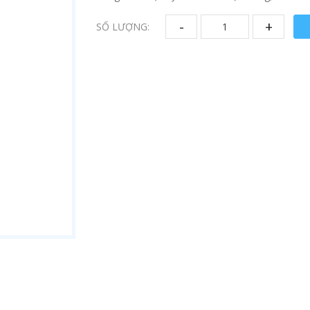
-
+
SỐ LƯỢNG: