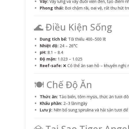
Vây:
Vây lưng và vây đuôi viền đen, tạo điểm
Phong thái:
Bơi chậm rãi, oai vệ, rất thu hút t
🌊 Điều Kiện Sống
Dung tích bể:
Tối thiểu 400–500 lít
Nhiệt độ:
24 – 26°C
pH:
8.1 – 8.4
Độ mặn:
1.023 – 1.025
Reef-safe:
❌ Có thể ăn san hô – khuyến nghị n
🍽️ Chế Độ Ăn
Thức ăn:
Tảo biển, tôm mysis, thức ăn tươi đô
Khẩu phần:
2–3 lần/ngày
Lưu ý:
Nên bổ sung spirulina và hải sản tươi để
💎 Tại Sao Tiger Angel