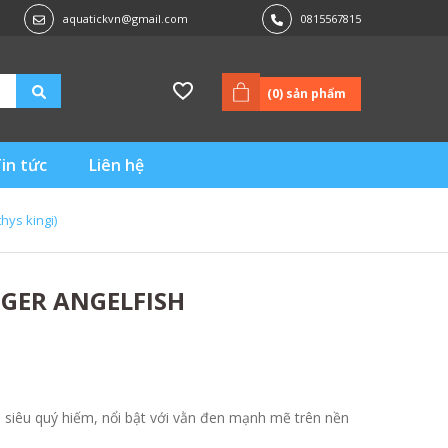
aquatickvn@gmail.com
0815567815
(
0
) sản phẩm
in tức
Liên hệ
hys kingi)
IGER ANGELFISH
ển siêu quý hiếm, nổi bật với vằn đen mạnh mẽ trên nền