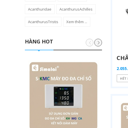
Acanthuridae
AcanthurusAchilles
AcanthurusTristis
Xem thêm ...
HÀNG HOT
2.055
HẾT