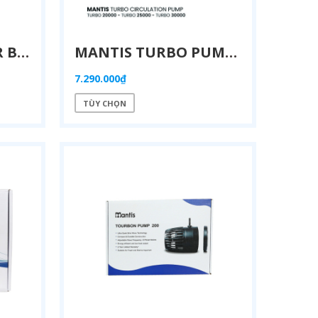
MANTIS BIO FILTER BLOCK – SỨ LỌC KHỐI VUÔNG DIỆN TÍCH BỀ MẶT SIÊU KHỦNG
MANTIS TURBO PUMP-PRO – BƠM DC CÔNG SUẤT KHỦNG CHO HỆ THỐNG LỚN
7.290.000₫
TÙY CHỌN