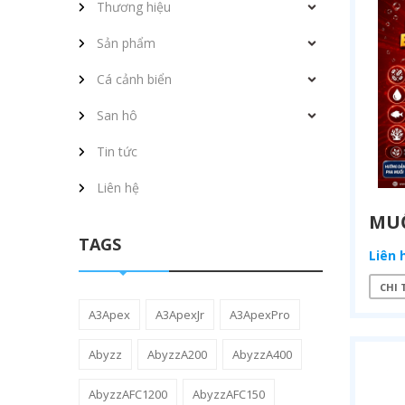
Thương hiệu
Sản phẩm
Cá cảnh biển
San hô
Tin tức
Liên hệ
TAGS
Liên 
CHI 
A3Apex
A3ApexJr
A3ApexPro
Abyzz
AbyzzA200
AbyzzA400
AbyzzAFC1200
AbyzzAFC150