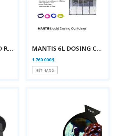
SIMALAI D5C – MÁY BƠM ĐỊNH LƯỢNG WI-FI THÔNG MINH CHO BỂ CÁ BIỂN, SAN HÔ
3.645.000₫
4.150.000₫
MANTIS ADVANCED REVERSE OSMOSIS DI UNIT – HỆ THỐNG LỌC NƯỚC RO/DI 4 CẤP THÔNG MINH
MANTIS 6L DOSING CONTAINER – HỘP ĐỰNG DUNG DỊCH CHÂM TỰ ĐỘNG CAO CẤP
1.760.000₫
HẾT HÀNG
SIMALAI PH-03 PRO – BỘ ĐIỀU KHIỂN PH TỰ ĐỘNG CHUYÊN DỤNG CHO HỒ CÁ BIỂN VÀ LÒ CANXI
MÁY ĐO 3 TRONG 1 SIMALAI: THEO DÕI ORP, PH, NHIỆT ĐỘ - CẢNH BÁO QUA APP & EMAIL
3.981.000₫
1.250.000₫