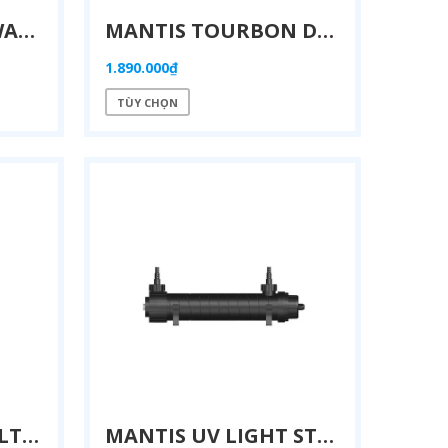
MANTIS HYDRUS WAVE MAKER PUMP – MÁY TẠO SÓNG HỒ CÁ BIỂN SAN HÔ
MANTIS TOURBON DC WAVEMAKER PUMP – MÁY TẠO SÓNG HỒ CÁ BIỂN DC SIÊU ÊM
1.890.000₫
TÙY CHỌN
MANTIS ROLLER FILTER – HỆ THỐNG LỌC CUỘN TỰ ĐỘNG HỒ CÁ (MODEL 600 & 1200)
MANTIS UV LIGHT STERILISER – ĐÈN UV DIỆT KHUẨN HỒ CÁ (18W–55W)