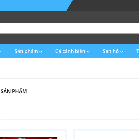
Sản phẩm
Cá cảnh biển
San hô
T
 SẢN PHẨM