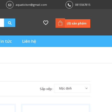
aquatickvn@gmail.com
0815567815
(
0
) sản phẩm
in tức
Liên hệ
Sắp xếp: