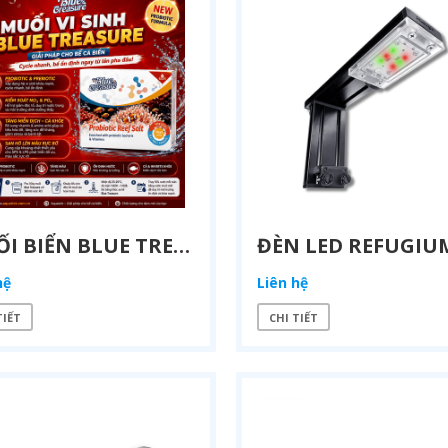
MUỐI BIỂN BLUE TREASURE PROBIOTIC REEF SALT 10KG – MUỐI VI SINH CAO CẤP CHO BỂ CÁ BIỂN & REEF
hệ
Liên hệ
TIẾT
CHI TIẾT