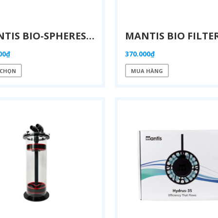
MANTIS BIO-SPHERES – SỨ LỌC BI TRÒN DIỆN TÍCH BỀ MẶT SIÊU KHỦNG
00₫
370.000₫
 CHỌN
MUA HÀNG