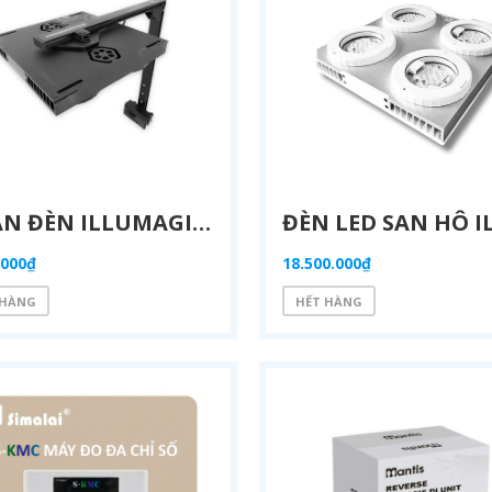
CHÂN ĐÈN ILLUMAGIC X4 REAR MOUNTING ARM CHÍNH HÃNG
.000₫
18.500.000₫
 HÀNG
HẾT HÀNG