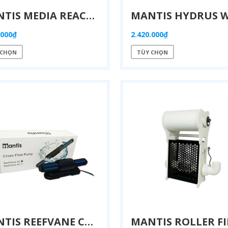
MANTIS MEDIA REACTOR – LÒ ĐẢO VẬT LIỆU LỌC HỒ CÁ BIỂN (MR 100/150/200)
.000₫
2.420.000₫
 CHỌN
TÙY CHỌN
MANTIS REEFVANE CROSS FLOW PUMP – MÁY TẠO SÓNG NGANG HỒ CÁ BIỂN SAN HÔ