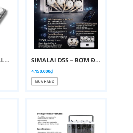
ĐÈN LED SAN HÔ ILLUMAGIC X4 LIMITED EDITION PLATINUM WHITE
SIMALAI D5S – BƠM ĐỊNH LƯỢNG THÔNG MINH WIFI DUAL-BAND & BLUETOOTH 5.0 CHO BỂ CÁ BIỂN, SAN HÔ SPS/LPS & HỒ THỦY SINH
4.150.000₫
MUA HÀNG