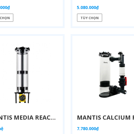
.000₫
5.080.000₫
 CHỌN
TÙY CHỌN
MANTIS MEDIA REACTOR S WIFI MR 100S – LÒ ĐẢO VẬT LIỆU LỌC HỒ CÁ (100–300L)
hệ
7.780.000₫