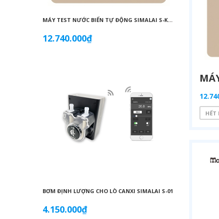
MÁY TEST NƯỚC BIỂN TỰ ĐỘNG SIMALAI S-KMC – MÁY ĐO KH CA MG CHO BỂ CÁ BIỂN SAN HÔ
SIMALAI S-K
12.740.000₫
6.550.00
12.74
HẾT
BƠM ĐỊNH LƯỢNG CHO LÒ CANXI SIMALAI S-01
4.150.000₫
2.075.00