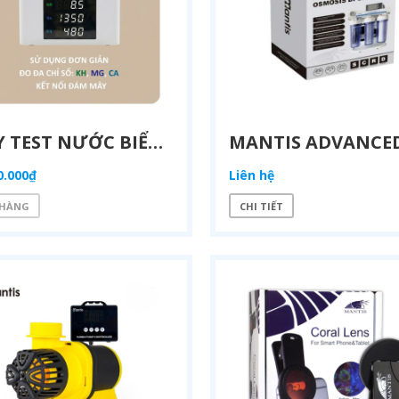
H MÁY ĐO CHỈ SỐ NƯỚC TỰ ĐỘNG
THUỐC THỬ 3 THÁNG SIMALAI S-KH
0₫
370.000₫
MÁY TEST NƯỚC BIỂN TỰ ĐỘNG SIMALAI S-KMC – MÁY ĐO KH CA MG CHO BỂ CÁ BIỂN SAN HÔ
0.000₫
Liên hệ
 HÀNG
CHI TIẾT
MÁY BÙ NƯỚC TỰ ĐỘNG WIFI SIMALAI TW03 – GIẢI PHÁP DUY TRÌ MỰC NƯỚC ỔN ĐỊNH CHO BỂ CÁ
0₫
3.165.000₫