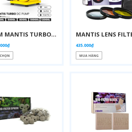
BƠM MANTIS TURBO DC PUMP (WI-FI CONTROL) – CÔNG NGHỆ ĐIỀU KHIỂN THÔNG MINH ; HỆ THỐNG CẢNH BÁO ĐỘC QUYỀN
.000₫
435.000₫
 CHỌN
MUA HÀNG