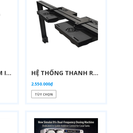
ĐÈN LED REFUGIUM ILLUMAGIC TINI NUÔI RONG BỂ CÁ BIỂN
HỆ THỐNG THANH RAY TREO ĐÈN ILLUMAGIC RAIL MOUNTING SYSTEM
2.550.000₫
TÙY CHỌN