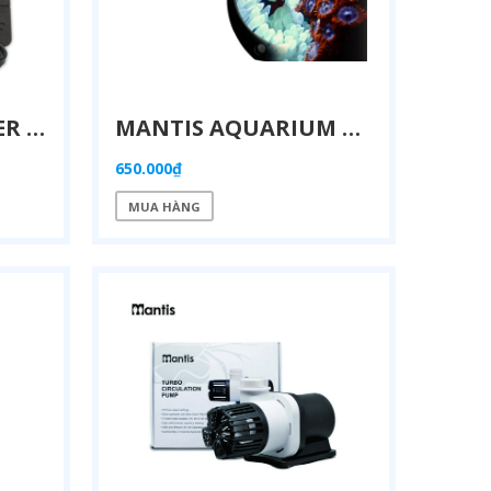
MANTIS LENS FILTER KIT – BỘ ỐNG KÍNH CHỤP ẢNH SAN HÔ CHUYÊN NGHIỆP
MANTIS AQUARIUM MAGNIFIER – KÍNH LÚP QUAN SÁT SAN HÔ CAO CẤP 4"
650.000₫
MUA HÀNG