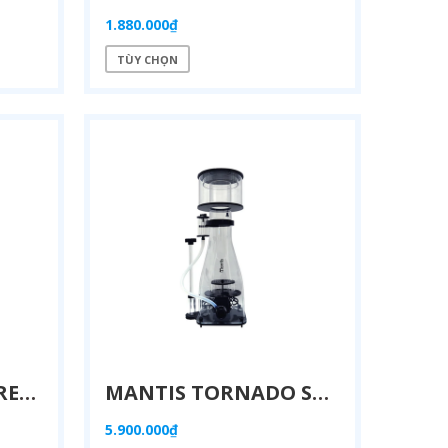
1.880.000₫
TÙY CHỌN
MANTIS CALCIUM REACTOR CR100 – LÒ CANXI HỒ CÁ BIỂN DC TORNADO 4000L (400–1000L)
MANTIS TORNADO SKIMMER – MÁY TÁCH BỌT HỒ CÁ BIỂN DC (300L – 7500L)
5.900.000₫