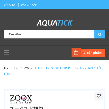
|
ĐĂNG KÝ
ĐĂNG NHẬP
(
0
) sản phẩm
Trang chủ
/
ZOOX
/
LEDBAR ZOOX ACTINIC SHINNER - BẢN CHIẾU
TỎA