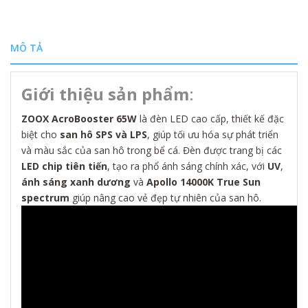
MÔ TẢ
Giới thiệu sản phẩm
:
ZOOX AcroBooster 65W
là đèn LED cao cấp, thiết kế đặc
biệt cho
san hô SPS và LPS
, giúp tối ưu hóa sự phát triển
và màu sắc của san hô trong bể cá. Đèn được trang bị các
LED chip tiên tiến
, tạo ra phổ ánh sáng chính xác, với
UV
,
ánh sáng xanh dương
và
Apollo 14000K True Sun
spectrum
giúp nâng cao vẻ đẹp tự nhiên của san hô.