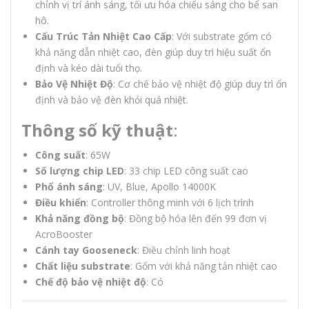
chỉnh vị trí ánh sáng, tối ưu hóa chiếu sáng cho bể san
hô.
Cấu Trúc Tản Nhiệt Cao Cấp
: Với substrate gốm có
khả năng dẫn nhiệt cao, đèn giúp duy trì hiệu suất ổn
định và kéo dài tuổi thọ.
Bảo Vệ Nhiệt Độ
: Cơ chế bảo vệ nhiệt độ giúp duy trì ổn
định và bảo vệ đèn khỏi quá nhiệt.
Thông số kỹ thuật
:
Công suất
: 65W
Số lượng chip LED
: 33 chip LED công suất cao
Phổ ánh sáng
: UV, Blue, Apollo 14000K
Điều khiển
: Controller thông minh với 6 lịch trình
Khả năng đồng bộ
: Đồng bộ hóa lên đến 99 đơn vị
AcroBooster
Cánh tay Gooseneck
: Điều chỉnh linh hoạt
Chất liệu substrate
: Gốm với khả năng tản nhiệt cao
Chế độ bảo vệ nhiệt độ
: Có