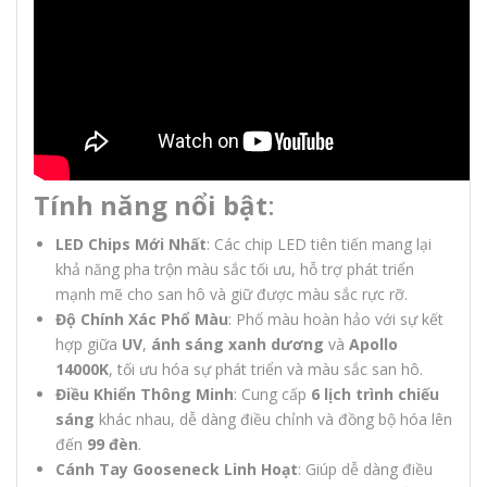
Tính năng nổi bật
:
LED Chips Mới Nhất
: Các chip LED tiên tiến mang lại
khả năng pha trộn màu sắc tối ưu, hỗ trợ phát triển
mạnh mẽ cho san hô và giữ được màu sắc rực rỡ.
Độ Chính Xác Phổ Màu
: Phổ màu hoàn hảo với sự kết
hợp giữa
UV
,
ánh sáng xanh dương
và
Apollo
14000K
, tối ưu hóa sự phát triển và màu sắc san hô.
Điều Khiển Thông Minh
: Cung cấp
6 lịch trình chiếu
sáng
khác nhau, dễ dàng điều chỉnh và đồng bộ hóa lên
đến
99 đèn
.
Cánh Tay Gooseneck Linh Hoạt
: Giúp dễ dàng điều