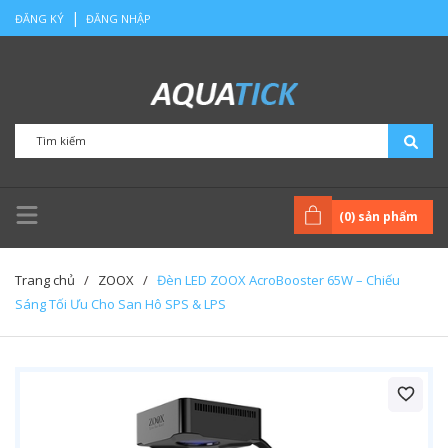
|
ĐĂNG KÝ
ĐĂNG NHẬP
(
0
) sản phẩm
Trang chủ
/
ZOOX
/
Đèn LED ZOOX AcroBooster 65W – Chiếu
Sáng Tối Ưu Cho San Hô SPS & LPS