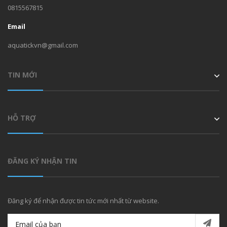
0815567815
Email
aquatickvn@gmail.com
TIN MỚI
HỖ TRỢ
ĐĂNG KÝ NHẬN TIN
Đăng ký để nhận được tin tức mới nhất từ website.