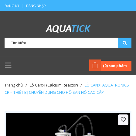
|
ĐĂNG KÝ
ĐĂNG NHẬP
(
0
) sản phẩm
Trang chủ
/
Lò Canxi (Calcium Reactor)
/
LÒ CANXI AQUATRONICS
CR – THIẾT BỊ CHUYÊN DỤNG CHO HỒ SAN HÔ CAO CẤP