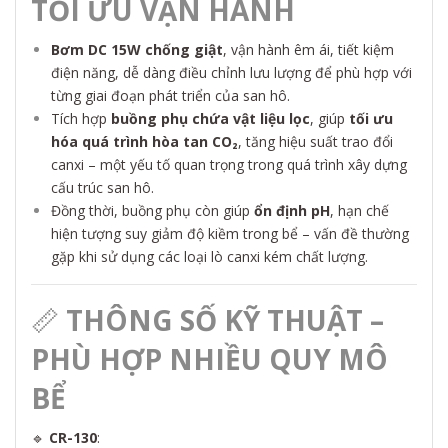
TỐI ƯU VẬN HÀNH
Bơm DC 15W chống giật
, vận hành êm ái, tiết kiệm
điện năng, dễ dàng điều chỉnh lưu lượng để phù hợp với
từng giai đoạn phát triển của san hô.
Tích hợp
buồng phụ chứa vật liệu lọc
, giúp
tối ưu
hóa quá trình hòa tan CO₂
, tăng hiệu suất trao đổi
canxi – một yếu tố quan trọng trong quá trình xây dựng
cấu trúc san hô.
Đồng thời, buồng phụ còn giúp
ổn định pH
, hạn chế
hiện tượng suy giảm độ kiềm trong bể – vấn đề thường
gặp khi sử dụng các loại lò canxi kém chất lượng.
📏
THÔNG SỐ KỸ THUẬT –
PHÙ HỢP NHIỀU QUY MÔ
BỂ
🔹
CR-130
: