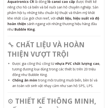
Aquatronics CR
là dòng
lò canxi cao cấp
được thiết kế
riêng cho hồ cá biển và bể nuôi san hô chuyên nghiệp. Sản
phẩm hội tụ những tiêu chuẩn kỹ thuật và thẩm mỹ khắt
khe nhất của giới chơi reef, với
chất liệu, hiệu suất và độ
hoàn thiện
sánh ngang với những thương hiệu hàng đầu
như
Bubble King
.
🔧
CHẤT LIỆU VÀ HOÀN
THIỆN VƯỢT TRỘI
Được gia công thủ công từ
nhựa PVC chất lượng cao
,
tương đương loại dùng trong các thiết bị trên 20 triệu
đồng như Bubble King.
Chống ăn mòn
trong môi trường muối biển, bền bỉ và
an toàn với sinh vật nhạy cảm như san hô SPS, LPS.
⚙️
THIẾT KẾ THÔNG MINH,