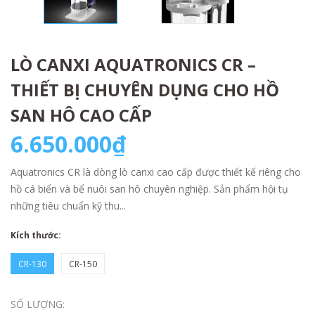
LÒ CANXI AQUATRONICS CR –
THIẾT BỊ CHUYÊN DỤNG CHO HỒ
SAN HÔ CAO CẤP
6.650.000₫
Aquatronics CR là dòng lò canxi cao cấp được thiết kế riêng cho
hồ cá biển và bể nuôi san hô chuyên nghiệp. Sản phẩm hội tụ
những tiêu chuẩn kỹ thu...
Kích thước:
CR-130
CR-150
SỐ LƯỢNG: