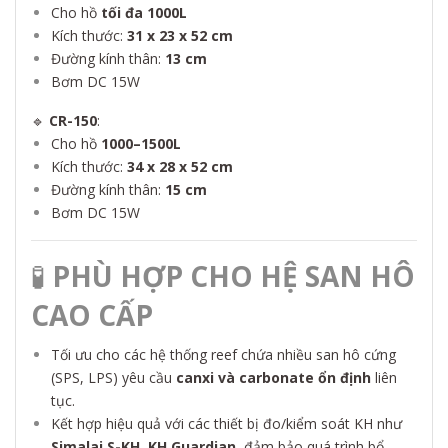
Cho hồ
tối đa 1000L
Kích thước:
31 x 23 x 52 cm
Đường kính thân:
13 cm
Bơm DC 15W
🔹
CR-150
:
Cho hồ
1000–1500L
Kích thước:
34 x 28 x 52 cm
Đường kính thân:
15 cm
Bơm DC 15W
🧪
PHÙ HỢP CHO HỆ SAN HÔ
CAO CẤP
Tối ưu cho các hệ thống reef chứa nhiều san hô cứng
(SPS, LPS) yêu cầu
canxi và carbonate ổn định
liên
tục.
Kết hợp hiệu quả với các thiết bị đo/kiểm soát KH như
Simalai S-KH
, KH Guardian
, đảm bảo quá trình bổ