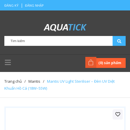
|
ĐĂNG KÝ
ĐĂNG NHẬP
(
0
) sản phẩm
Trang chủ
/
Mantis
/
Mantis UV Light Steriliser – Đèn UV Diệt
Khuẩn Hồ Cá (18W–55W)