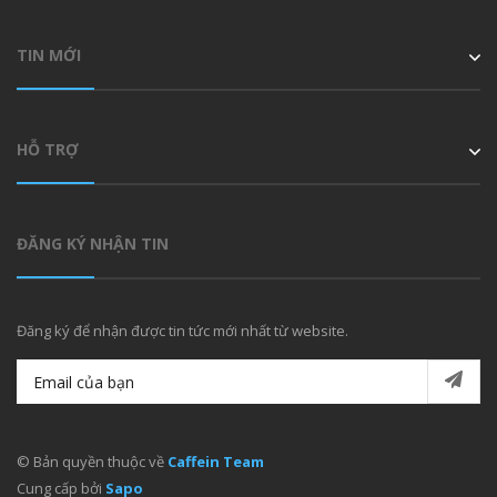
TIN MỚI
HỖ TRỢ
ĐĂNG KÝ NHẬN TIN
Đăng ký để nhận được tin tức mới nhất từ website.
© Bản quyền thuộc về
Caffein Team
Cung cấp bởi
Sapo