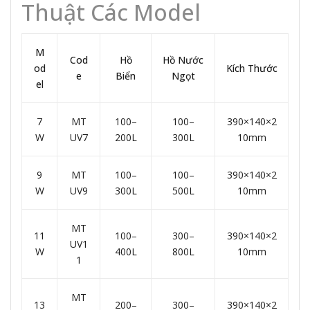
Thuật Các Model
M
Cod
Hồ
Hồ Nước
od
Kích Thước
e
Biển
Ngọt
el
7
MT
100–
100–
390×140×2
W
UV7
200L
300L
10mm
9
MT
100–
100–
390×140×2
W
UV9
300L
500L
10mm
MT
11
100–
300–
390×140×2
UV1
W
400L
800L
10mm
1
MT
13
200–
300–
390×140×2