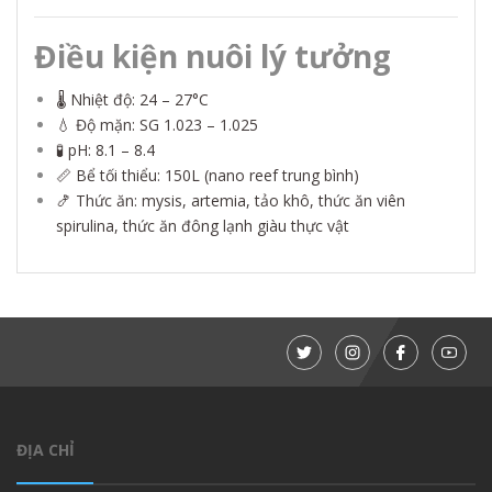
Điều kiện nuôi lý tưởng
🌡️ Nhiệt độ: 24 – 27°C
💧 Độ mặn: SG 1.023 – 1.025
🧪 pH: 8.1 – 8.4
📏 Bể tối thiểu: 150L (nano reef trung bình)
🍤 Thức ăn: mysis, artemia, tảo khô, thức ăn viên
spirulina, thức ăn đông lạnh giàu thực vật
ĐỊA CHỈ