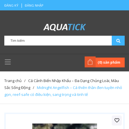
|
ĐĂNG KÝ
ĐĂNG NHẬP
(
0
) sản phẩm
Trang chủ
/
Cá Cảnh Biển Nhập Khẩu – Đa Dạng Chủng Loài, Màu
Sắc Sống Động
/
Midnight Angelfish – Cá thiên thần đen tuyền nhỏ
gọn, reef-safe có điều kiện, sang trọng và tinh tế