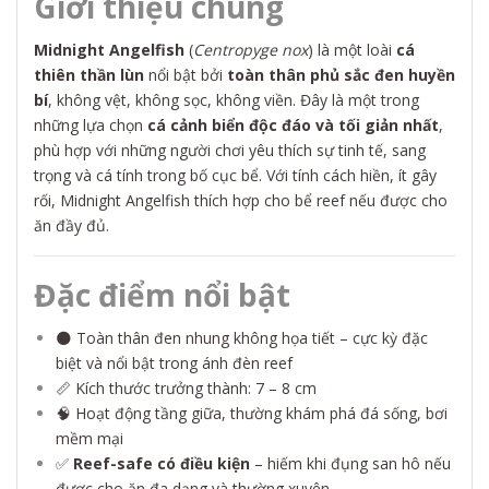
Giới thiệu chung
Midnight Angelfish
(
Centropyge nox
) là một loài
cá
thiên thần lùn
nổi bật bởi
toàn thân phủ sắc đen huyền
bí
, không vệt, không sọc, không viền. Đây là một trong
những lựa chọn
cá cảnh biển độc đáo và tối giản nhất
,
phù hợp với những người chơi yêu thích sự tinh tế, sang
trọng và cá tính trong bố cục bể. Với tính cách hiền, ít gây
rối, Midnight Angelfish thích hợp cho bể reef nếu được cho
ăn đầy đủ.
Đặc điểm nổi bật
🌑 Toàn thân đen nhung không họa tiết – cực kỳ đặc
biệt và nổi bật trong ánh đèn reef
📏 Kích thước trưởng thành: 7 – 8 cm
🧠 Hoạt động tầng giữa, thường khám phá đá sống, bơi
mềm mại
✅
Reef-safe có điều kiện
– hiếm khi đụng san hô nếu
được cho ăn đa dạng và thường xuyên