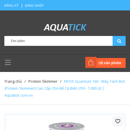
|
ĐĂNG KÝ
ĐĂNG NHẬP
(
0
) sản phẩm
Trang chủ
/
Protein Skimmer
/
NYOS Quantum 160 - Máy Tách Bọt
(Protein Skimmer) Cao Cấp Cho Bể Cá Biển 250 - 1.000 Lít |
Aquatick.com.vn