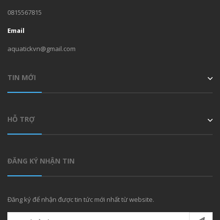
0815567815
Email
aquatickvn@gmail.com
TIN MỚI
HỖ TRỢ
ĐĂNG KÝ NHẬN TIN
Đăng ký để nhận được tin tức mới nhất từ website.