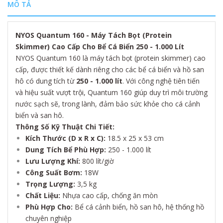
MÔ TẢ
NYOS Quantum 160 - Máy Tách Bọt (Protein
Skimmer) Cao Cấp Cho Bể Cá Biển 250 - 1.000 Lít
NYOS Quantum 160 là máy tách bọt (protein skimmer) cao
cấp, được thiết kế dành riêng cho các bể cá biển và hồ san
hô có dung tích từ
250 - 1.000 lít
. Với công nghệ tiên tiến
và hiệu suất vượt trội, Quantum 160 giúp duy trì môi trường
nước sạch sẽ, trong lành, đảm bảo sức khỏe cho cá cảnh
biển và san hô.
Thông Số Kỹ Thuật Chi Tiết:
Kích Thước (D x R x C):
18.5 x 25 x 53 cm
Dung Tích Bể Phù Hợp:
250 - 1.000 lít
Lưu Lượng Khí:
800 lít/giờ
Công Suất Bơm:
18W
Trọng Lượng:
3,5 kg
Chất Liệu:
Nhựa cao cấp, chống ăn mòn
Phù Hợp Cho:
Bể cá cảnh biển, hồ san hô, hệ thống hồ
chuyên nghiệp