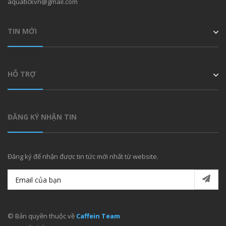
aquatickvn@gmail.com
TIN MỚI
HỖ TRỢ
ĐĂNG KÝ NHẬN TIN
Đăng ký để nhận được tin tức mới nhất từ website.
© Bản quyền thuộc về
Caffein Team