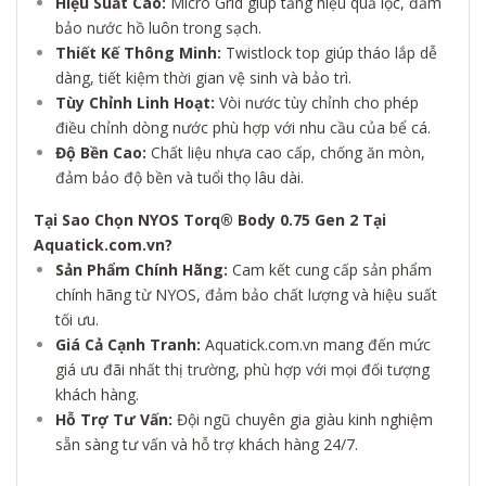
Hiệu Suất Cao:
Micro Grid giúp tăng hiệu quả lọc, đảm
bảo nước hồ luôn trong sạch.
Thiết Kế Thông Minh:
Twistlock top giúp tháo lắp dễ
dàng, tiết kiệm thời gian vệ sinh và bảo trì.
Tùy Chỉnh Linh Hoạt:
Vòi nước tùy chỉnh cho phép
điều chỉnh dòng nước phù hợp với nhu cầu của bể cá.
Độ Bền Cao:
Chất liệu nhựa cao cấp, chống ăn mòn,
đảm bảo độ bền và tuổi thọ lâu dài.
Tại Sao Chọn NYOS Torq® Body 0.75 Gen 2 Tại
Aquatick.com.vn?
Sản Phẩm Chính Hãng:
Cam kết cung cấp sản phẩm
chính hãng từ NYOS, đảm bảo chất lượng và hiệu suất
tối ưu.
Giá Cả Cạnh Tranh:
Aquatick.com.vn mang đến mức
giá ưu đãi nhất thị trường, phù hợp với mọi đối tượng
khách hàng.
Hỗ Trợ Tư Vấn:
Đội ngũ chuyên gia giàu kinh nghiệm
sẵn sàng tư vấn và hỗ trợ khách hàng 24/7.