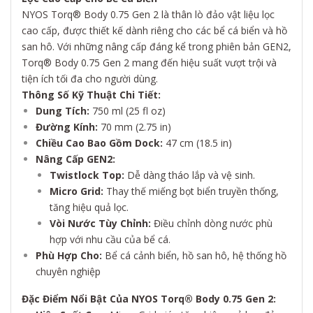
NYOS Torq® Body 0.75 Gen 2 là thân lò đảo vật liệu lọc
cao cấp, được thiết kế dành riêng cho các bể cá biển và hồ
san hô. Với những nâng cấp đáng kể trong phiên bản GEN2,
Torq® Body 0.75 Gen 2 mang đến hiệu suất vượt trội và
tiện ích tối đa cho người dùng.
Thông Số Kỹ Thuật Chi Tiết:
Dung Tích:
750 ml (25 fl oz)
Đường Kính:
70 mm (2.75 in)
Chiều Cao Bao Gồm Dock:
47 cm (18.5 in)
Nâng Cấp GEN2:
Twistlock Top:
Dễ dàng tháo lắp và vệ sinh.
Micro Grid:
Thay thế miếng bọt biển truyền thống,
tăng hiệu quả lọc.
Vòi Nước Tùy Chỉnh:
Điều chỉnh dòng nước phù
hợp với nhu cầu của bể cá.
Phù Hợp Cho:
Bể cá cảnh biển, hồ san hô, hệ thống hồ
chuyên nghiệp
Đặc Điểm Nổi Bật Của NYOS Torq® Body 0.75 Gen 2: