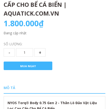
CẤP CHO BỂ CÁ BIỂN |
AQUATICK.COM.VN
1.800.000₫
Đang cập nhật
SỐ LƯỢNG:
-
+
MUA NGAY
MÔ TẢ
NYOS Torq® Body 0.75 Gen 2 - Thân Lò Đảo Vật Liệu
Lọc Cao Cấp Cho Bể Cá Biển