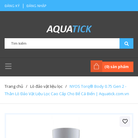
|
ĐĂNG KÝ
ĐĂNG NHẬP
(
0
) sản phẩm
Trang chủ
/
Lò đảo vật liệu lọc
/
NYOS Torq® Body 0.75 Gen 2 -
Thân Lò Đảo Vật Liệu Lọc Cao Cấp Cho Bể Cá Biển | Aquatick.com.vn