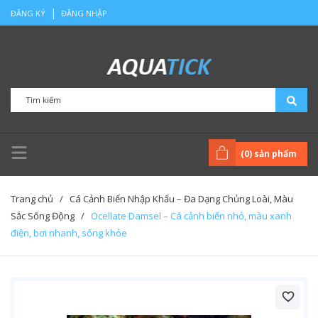
|
ĐĂNG KÝ
ĐĂNG NHẬP
(
0
) sản phẩm
Trang chủ
/
Cá Cảnh Biển Nhập Khẩu – Đa Dạng Chủng Loài, Màu
Sắc Sống Động
/
Ocellate Damsel – Cá cảnh biển nhỏ, màu xanh
điện, bơi nhanh, sống khỏe