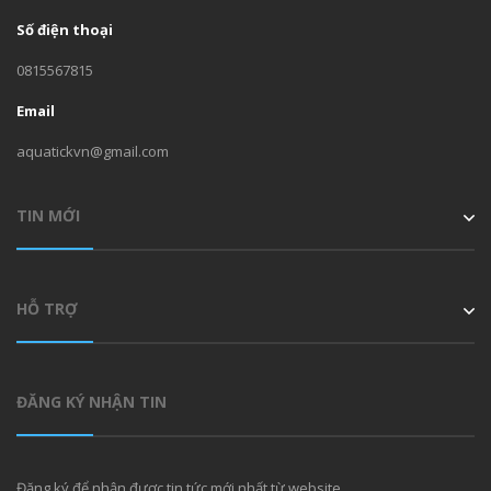
Số điện thoại
0815567815
Email
aquatickvn@gmail.com
TIN MỚI
HỖ TRỢ
ĐĂNG KÝ NHẬN TIN
Đăng ký để nhận được tin tức mới nhất từ website.