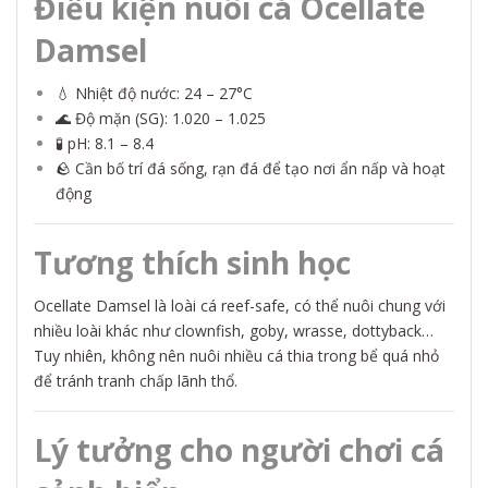
Điều kiện nuôi cá Ocellate
Damsel
💧 Nhiệt độ nước: 24 – 27°C
🌊 Độ mặn (SG): 1.020 – 1.025
🧪 pH: 8.1 – 8.4
🪨 Cần bố trí đá sống, rạn đá để tạo nơi ẩn nấp và hoạt
động
Tương thích sinh học
Ocellate Damsel là loài cá reef-safe, có thể nuôi chung với
nhiều loài khác như clownfish, goby, wrasse, dottyback…
Tuy nhiên, không nên nuôi nhiều cá thia trong bể quá nhỏ
để tránh tranh chấp lãnh thổ.
Lý tưởng cho người chơi cá