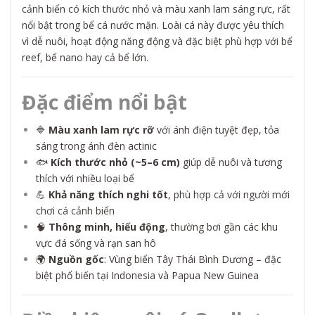
cảnh biển có kích thước nhỏ và màu xanh lam sáng rực, rất
nổi bật trong bể cá nước mặn. Loài cá này được yêu thích
vì dễ nuôi, hoạt động năng động và đặc biệt phù hợp với bể
reef, bể nano hay cả bể lớn.
Đặc điểm nổi bật
🔷
Màu xanh lam rực rỡ
với ánh điện tuyệt đẹp, tỏa
sáng trong ánh đèn actinic
🐟
Kích thước nhỏ (~5–6 cm)
giúp dễ nuôi và tương
thích với nhiều loại bể
💪
Khả năng thích nghi tốt
, phù hợp cả với người mới
chơi cá cảnh biển
🧠
Thông minh, hiếu động
, thường bơi gần các khu
vực đá sống và rạn san hô
🌍
Nguồn gốc
: Vùng biển Tây Thái Bình Dương – đặc
biệt phổ biến tại Indonesia và Papua New Guinea