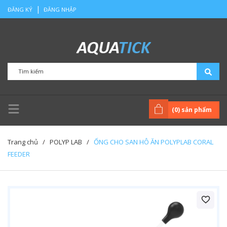
|
ĐĂNG KÝ
ĐĂNG NHẬP
(
0
) sản phẩm
Trang chủ
/
POLYP LAB
/
ỐNG CHO SAN HÔ ĂN POLYPLAB CORAL
FEEDER