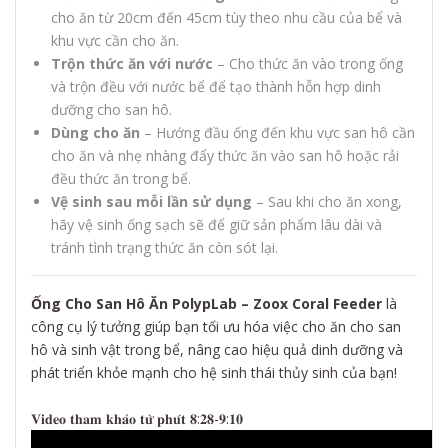
cho ăn từ 20cm đến 45cm tùy theo nhu cầu của bể và
khu vực cần cho ăn.
Trộn thức ăn với nước
– Cho thức ăn vào trong ống
và trộn đều với nước bể để tạo thành hỗn hợp dinh
dưỡng cho san hô.
Dùng cho ăn
– Hướng đầu ống đến khu vực san hô cần
cho ăn và nhẹ nhàng đẩy thức ăn vào san hô hoặc rải
đều thức ăn trong bể.
Vệ sinh sau mỗi lần sử dụng
– Sau khi cho ăn xong,
hãy vệ sinh ống sạch sẽ để giữ sản phẩm lâu dài và
tránh tình trạng thức ăn còn sót lại.
Ống Cho San Hô Ăn PolypLab – Zoox Coral Feeder
là
công cụ lý tưởng giúp bạn tối ưu hóa việc cho ăn cho san
hô và sinh vật trong bể, nâng cao hiệu quả dinh dưỡng và
phát triển khỏe mạnh cho hệ sinh thái thủy sinh của bạn!
𝐕𝐢𝐝𝐞𝐨 𝐭𝐡𝐚𝐦 𝐤𝐡𝐚̉𝐨 𝐭𝐮̛̀ 𝐩𝐡𝐮́𝐭 𝟖:𝟐𝟖-𝟗:𝟏𝟎