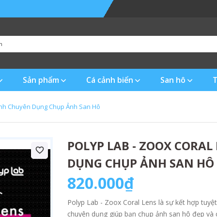
Sản phẩm
Cá cảnh biển
San hô
T
 Kính Chuyên Dụng Chụp Ảnh San Hô
POLYP LAB - ZOOX CORAL
DỤNG CHỤP ẢNH SAN HÔ
820.000₫
Polyp Lab - Zoox Coral Lens là sự kết hợp tuyệ
chuyên dụng giúp bạn chụp ảnh san hô đẹp và c