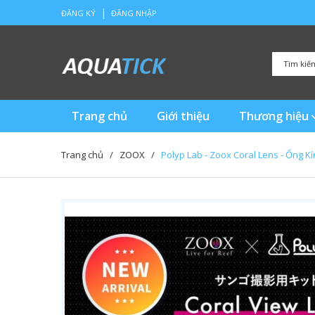
|
ĐĂNG KÝ
ĐĂNG NHẬP
Trang chủ
Giới thiệu
Thương hiệu
Trang chủ
/
ZOOX
/
Polyp Lab - Zoox Coral Lens - Ống