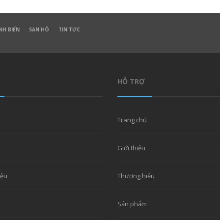
NH BIỂN
SAN HÔ
TIN TỨC
HỖ TRỢ
Trang chủ
Giới thiệu
iệu
Thương hiệu
Sản phẩm