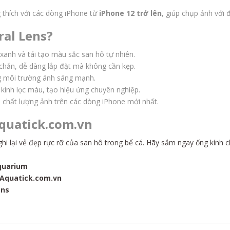
 thích với các dòng iPhone từ
iPhone 12 trở lên
, giúp chụp ảnh với 
ral Lens?
xanh và tái tạo màu sắc san hô tự nhiên.
ắn, dễ dàng lắp đặt mà không cần kẹp.
ng môi trường ánh sáng mạnh.
kính lọc màu, tạo hiệu ứng chuyên nghiệp.
 chất lượng ảnh trên các dòng iPhone mới nhất.
Aquatick.com.vn
ghi lại vẻ đẹp rực rỡ của san hô trong bể cá. Hãy sắm ngay ống kín
quarium
Aquatick
.com
.vn
ens