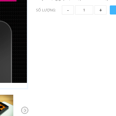
-
+
SỐ LƯỢNG: