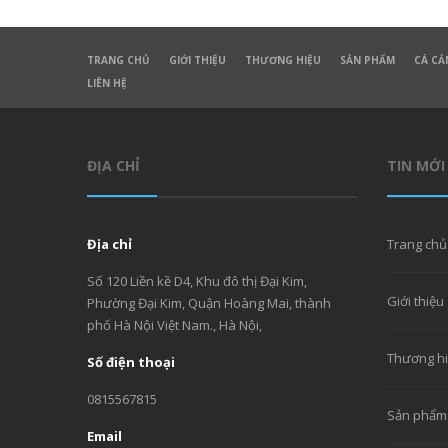
TRANG CHỦ
GIỚI THIỆU
THƯƠNG HIỆU
SẢN PHẨM
CÁ CẢ
LIÊN HỆ
ĐỊA CHỈ
TIN MỚI
Địa chỉ
Trang chủ
Số 120 Liền kề D4, Khu đô thị Đại Kim,
Giới thiệu
Phường Đại Kim, Quận Hoàng Mai, thành
phố Hà Nội Việt Nam., Hà Nội,
Thương h
Số điện thoại
0815567815
Sản phẩm
Email