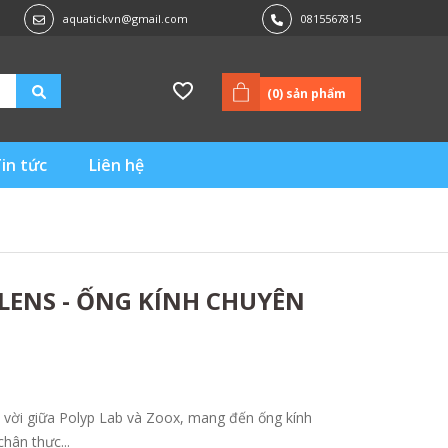
aquatickvn@gmail.com
0815567815
(
0
) sản phẩm
in tức
Liên hệ
 LENS - ỐNG KÍNH CHUYÊN
t vời giữa Polyp Lab và Zoox, mang đến ống kính
hân thực...