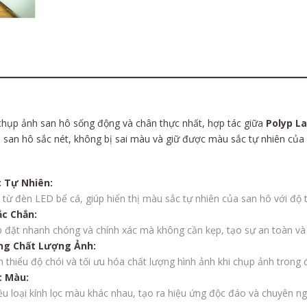
chụp ảnh san hô sống động và chân thực nhất, hợp tác giữa
Polyp L
 san hô sắc nét, không bị sai màu và giữ được màu sắc tự nhiên củ
c Tự Nhiên:
ừ đèn LED bể cá, giúp hiển thị màu sắc tự nhiên của san hô với độ 
c Chắn:
 đặt nhanh chóng và chính xác mà không cần kẹp, tạo sự an toàn và
ăng Chất Lượng Ảnh:
m thiểu độ chói và tối ưu hóa chất lượng hình ảnh khi chụp ảnh trong 
c Màu:
ều loại kính lọc màu khác nhau, tạo ra hiệu ứng độc đáo và chuyên n