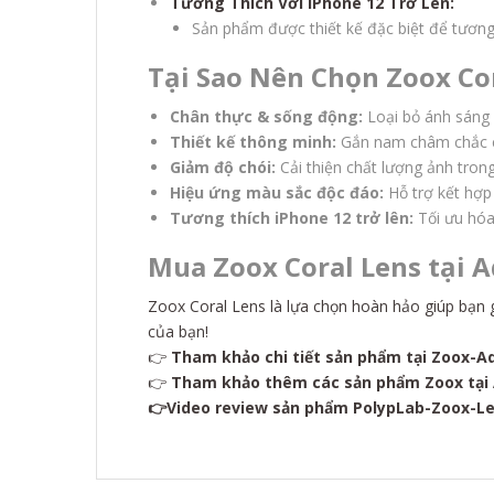
Tương Thích Với iPhone 12 Trở Lên:
Sản phẩm được thiết kế đặc biệt để tương
Tại Sao Nên Chọn Zoox Co
Chân thực & sống động:
Loại bỏ ánh sáng 
Thiết kế thông minh:
Gắn nam châm chắc ch
Giảm độ chói:
Cải thiện chất lượng ảnh tro
Hiệu ứng màu sắc độc đáo:
Hỗ trợ kết hợp 
Tương thích iPhone 12 trở lên:
Tối ưu hóa
Mua Zoox Coral Lens tại 
Zoox Coral Lens là lựa chọn hoàn hảo giúp bạn 
của bạn!
👉
Tham
khảo
chi
tiết
sản
phẩm
tại
Zoox
-A
👉
Tham khảo thêm các sản phẩm Zoox tại
👉Video review sản phẩm
PolypLab-Zoox-L