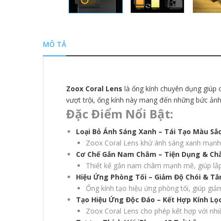
MÔ TẢ
Zoox Coral Lens
là ống kính chuyên dụng giúp 
vượt trội, ống kính này mang đến những bức ảnh
Đặc Điểm Nổi Bật:
Loại Bỏ Ánh Sáng Xanh – Tái Tạo Màu Sắ
Zoox Coral Lens khử ánh sáng xanh mạnh t
Cơ Chế Gắn Nam Châm – Tiện Dụng & Chắ
Thiết kế gắn nam châm mạnh mẽ, giúp lắp
Hiệu Ứng Phòng Tối – Giảm Độ Chói & T
Ống kính tạo hiệu ứng phòng tối, giúp giả
Tạo Hiệu Ứng Độc Đáo – Kết Hợp Kính Lọ
Zoox Coral Lens cho phép kết hợp với nhi