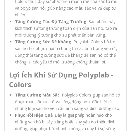
Colors thúc đẩy sự phát triển mạnh mẽ của sắc tố mô
và polyp san hô, giúp nâng cao màu sắc và vẻ đẹp tự
nhiên.
Tăng Cường Tốc Độ Tăng Trưởng
: Sản phẩm này
kích thích sự tăng trưởng toàn diện của san hô, tạo ra
môi trường lý tưởng cho sự phát triển bền vững.
Tăng Cường Sức Đề Kháng
: Polyplab Colors hỗ trợ
san hô hồi phục nhanh chóng từ các tình trạng yếu ớt,
đồng thời tăng cường sức đề kháng để san hô có thể
chống lại các yếu tố môi trường không thuận lợi.
Lợi Ích Khi Sử Dụng Polyplab -
Colors
Tăng Cường Màu Sắc
: Polyplab Colors giúp san hô có
được màu sắc rực rỡ và sống động hơn, đặc biệt là
những loại san hô yêu cầu ánh sáng và dinh dưỡng cao.
Phục Hồi Hiệu Quả
: Đây là giải pháp hoàn hảo cho
những san hô bị tẩy trắng hoặc suy yếu do thiếu dinh
dưỡng, giúp phục hồi nhanh chóng và duy trì sự sống