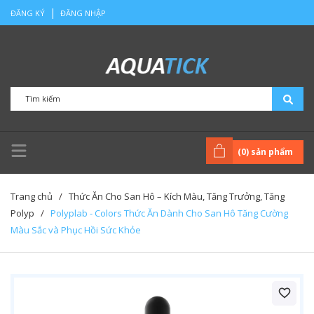
|
ĐĂNG KÝ
ĐĂNG NHẬP
(
0
) sản phẩm
Trang chủ
/
Thức Ăn Cho San Hô – Kích Màu, Tăng Trưởng, Tăng
Polyp
/
Polyplab - Colors Thức Ăn Dành Cho San Hô Tăng Cường
Màu Sắc và Phục Hồi Sức Khỏe