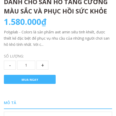
DÀNH CHO SAN HÔ TĂNG CƯỜNG
MÀU SẮC VÀ PHỤC HỒI SỨC KHỎE
1.580.000₫
Polyplab - Colors là sản phẩm axit amin siêu tinh khiết, được
thiết kế đặc biệt để phục vụ nhu cầu của những người chơi san
hô khó tính nhất. Với c...
SỐ LƯỢNG:
-
+
MUA NGAY
MÔ TẢ