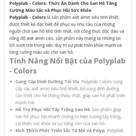
Polyplab - Colors: Thức Ăn Dành Cho San Hô Tăng
Cường Màu Sắc và Phục Hồi Sức Khỏe
Polyplab - Colors
là sản phẩm axit amin siêu tinh khiết,
được thiết kế đặc biệt để phục vụ nhu cầu của những
người chơi san hô khó tính nhất. Với công thức độc đáo và
nồng độ axit amin cao, sản phẩm này mang lại những lợi
ích vượt trội trong việc duy trì sự phát triển khỏe mạnh và
tăng cường màu sắc cho san hô.
Tính Năng Nổi Bật của Polyplab
- Colors
Cung Cấp Dinh Dưỡng Tối Ưu
: Polyplab Colors cung
cấp các axit amin siêu tinh khiết, bổ sung dinh dưỡng
cần thiết cho hệ thống thiếu chất, giúp san hô phát triển
mạnh mẽ.
Hỗ Trợ Phục Hồi Tẩy Trắng San Hô
: Sản phẩm giúp
san hô phục hồi nhanh chóng từ hiện tượng tẩy trắng,
cải thiện sức khỏe và sự sống còn của san hô.
Kích Thích Phát Triển Sắc Tố Mô và Polyp
: Polyplab