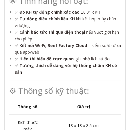
🌟 Tính năng nổi bật:
✅
Đo KH tự động chính xác cao
±0.01 dKH
✅
Tự động điều chỉnh liều KH
khi kết hợp máy châm
vi lượng
✅
Cảnh báo tức thì qua điện thoại
nếu vượt giới hạn
cho phép
✅
Kết nối Wi-Fi, Reef Factory Cloud
– kiểm soát từ xa
qua app/web
✅
Hiển thị biểu đồ trực quan
, ghi nhớ lịch sử đo
✅
Tương thích dễ dàng với hệ thống châm KH có
sẵn
⚙️ Thông số kỹ thuật:
Thông số
Giá trị
Kích thước
18 x 13 x 8.5 cm
máy