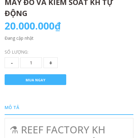
MÁY ĐO VÀ KIỂM SOÁT KH TỰ
ĐỘNG
20.000.000₫
Đang cập nhật
SỐ LƯỢNG:
-
+
MUA NGAY
MÔ TẢ
⚗️ REEF FACTORY KH