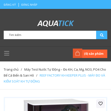
|
ĐĂNG KÝ
ĐĂNG NHẬP
(
0
) sản phẩm
Trang chủ
/
Máy Test Nước Tự Động – Đo KH, Ca, Mg, NO3, PO4 Cho
Bể Cá Biển & San Hô
/
REEF FACTORY KH KEEPER PLUS - MÁY ĐO VÀ
KIỂM SOÁT KH TỰ ĐỘNG