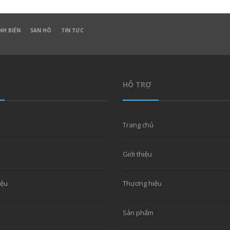
NH BIỂN
SAN HÔ
TIN TỨC
HỖ TRỢ
Trang chủ
Giới thiệu
iệu
Thương hiệu
Sản phẩm