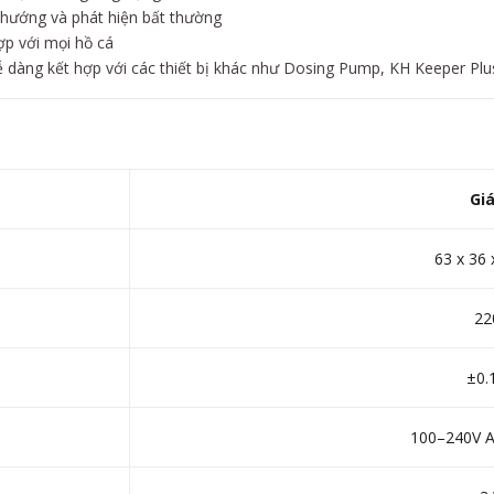
u hướng và phát hiện bất thường
ợp với mọi hồ cá
ễ dàng kết hợp với các thiết bị khác như Dosing Pump, KH Keeper Plu
Giá
63 x 36
22
±0.
100–240V A