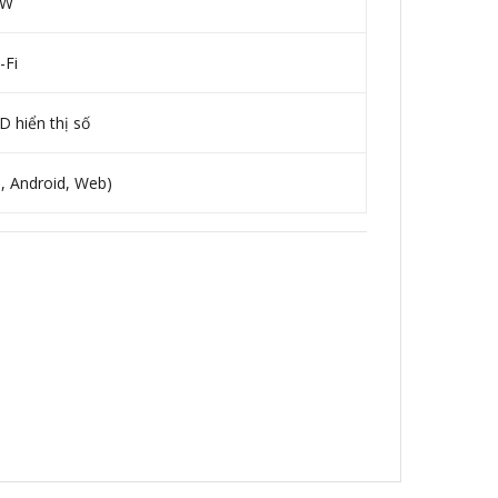
 W
-Fi
 hiển thị số
, Android, Web)