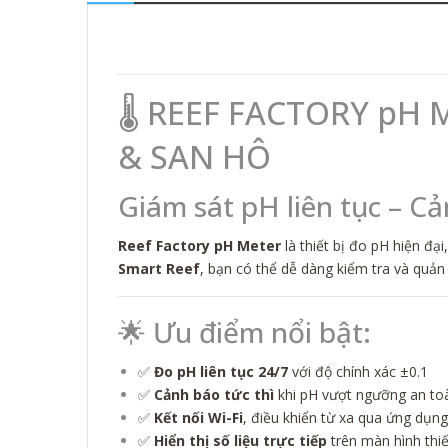
🌡️ REEF FACTORY p
& SAN HÔ
Giám sát pH liên tục – Cả
Reef Factory pH Meter
là thiết bị đo pH hiện đại
Smart Reef
, bạn có thể dễ dàng kiểm tra và quản 
🌟 Ưu điểm nổi bật:
✅
Đo pH liên tục 24/7
với độ chính xác ±0.1
✅
Cảnh báo tức thì
khi pH vượt ngưỡng an to
✅
Kết nối Wi-Fi
, điều khiển từ xa qua ứng dụn
✅
Hiển thị số liệu trực tiếp
trên màn hình thiế