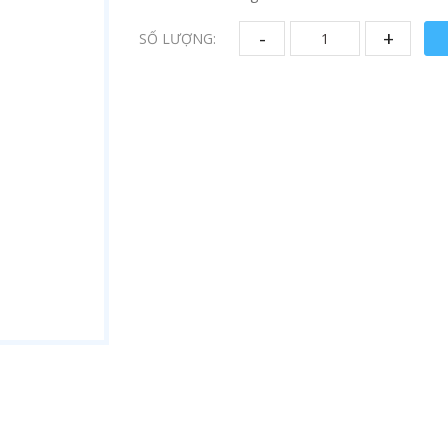
-
+
SỐ LƯỢNG: