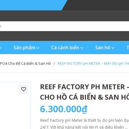
Sản phẩm
Cá cảnh biển
San hô
T
 PO4 Cho Bể Cá Biển & San Hô
/
REEF FACTORY pH METER – MÁY ĐO pH T
REEF FACTORY PH METER
CHO HỒ CÁ BIỂN & SAN H
6.300.000₫
Reef Factory pH Meter là thiết bị đo pH hiện đại
24/7. Với khả năng kết nối Wi-Fi và điều khiển ...