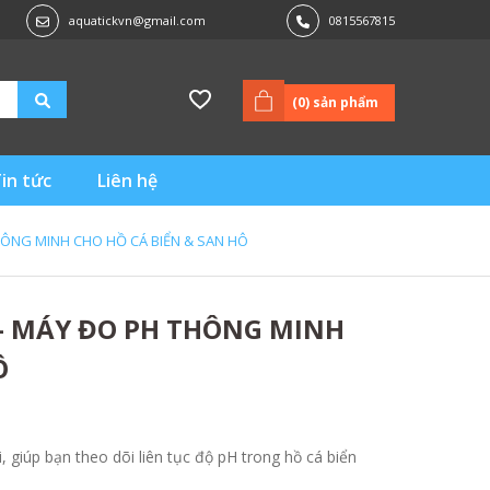
aquatickvn@gmail.com
0815567815
(
0
) sản phẩm
in tức
Liên hệ
HÔNG MINH CHO HỒ CÁ BIỂN & SAN HÔ
 – MÁY ĐO PH THÔNG MINH
Ô
, giúp bạn theo dõi liên tục độ pH trong hồ cá biển