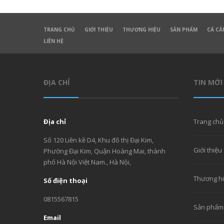
TRANG CHỦ
GIỚI THIỆU
THƯƠNG HIỆU
SẢN PHẨM
CÁ CẢ
LIÊN HỆ
ĐỊA CHỈ
TIN MỚI
Địa chỉ
Trang chủ
Số 120 Liền kề D4, Khu đô thị Đại Kim,
Giới thiệu
Phường Đại Kim, Quận Hoàng Mai, thành
phố Hà Nội Việt Nam., Hà Nội,
Thương h
Số điện thoại
0815567815
Sản phẩm
Email