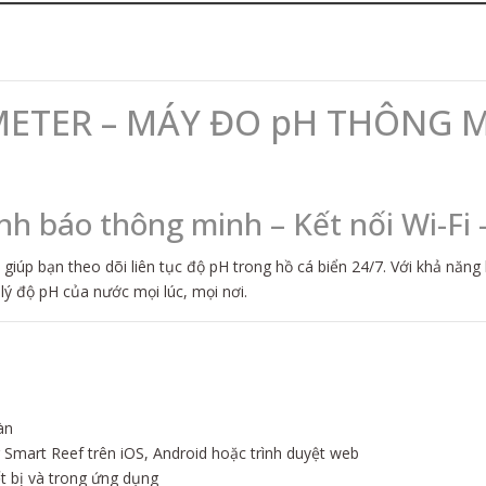
H METER – MÁY ĐO pH THÔNG 
nh báo thông minh – Kết nối Wi-Fi 
, giúp bạn theo dõi liên tục độ pH trong hồ cá biển 24/7. Với khả năng
lý độ pH của nước mọi lúc, mọi nơi.
àn
g Smart Reef trên iOS, Android hoặc trình duyệt web
t bị và trong ứng dụng