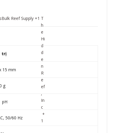
s
Bulk Reef Supply
+1
T
h
e
Hi
d
d
 trị
e
n
 x 15 mm
R
e
0 g
ef
,
In
1 pH
c
+
C, 50/60 Hz
1