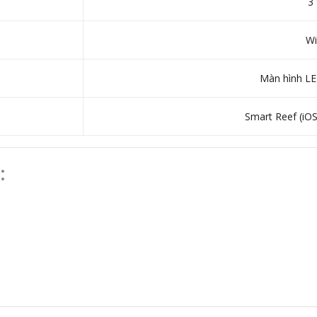
3
Wi
Màn hình LED
Smart Reef (iOS
: