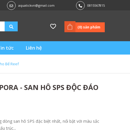
aquatickvn@gmail.com
0815567815
(
0
) sản phẩm
in tức
Liên hệ
ho Bể Reef
ORA - SAN HÔ SPS ĐỘC ĐÁO
dòng san hô SPS đặc biệt nhất, nổi bật với màu sắc
u trúc...