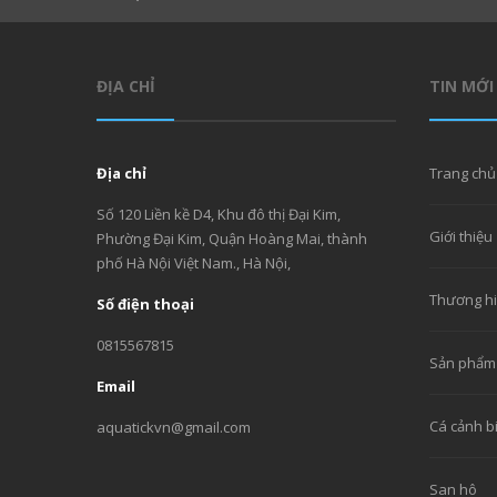
ĐỊA CHỈ
TIN MỚI
Địa chỉ
Trang chủ
Số 120 Liền kề D4, Khu đô thị Đại Kim,
Giới thiệu
Phường Đại Kim, Quận Hoàng Mai, thành
phố Hà Nội Việt Nam., Hà Nội,
Thương h
Số điện thoại
0815567815
Sản phẩm
Email
Cá cảnh b
aquatickvn@gmail.com
San hô