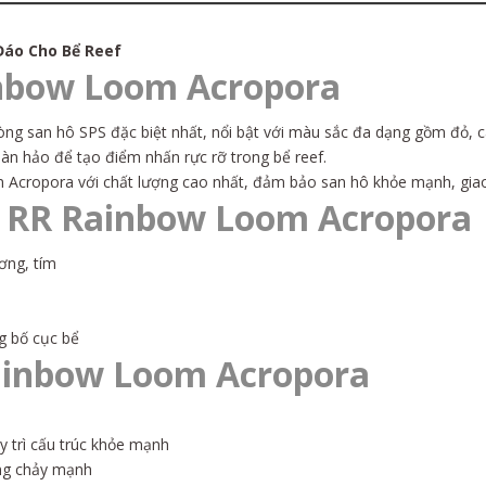
Đáo Cho Bể Reef
inbow Loom Acropora
g san hô SPS đặc biệt nhất, nổi bật với màu sắc đa dạng gồm đỏ, c
oàn hảo để tạo điểm nhấn rực rỡ trong bể reef.
m Acropora với chất lượng cao nhất, đảm bảo san hô khỏe mạnh, gia
a RR Rainbow Loom Acropora
ơng, tím
g bố cục bể
ainbow Loom Acropora
y trì cấu trúc khỏe mạnh
ng chảy mạnh