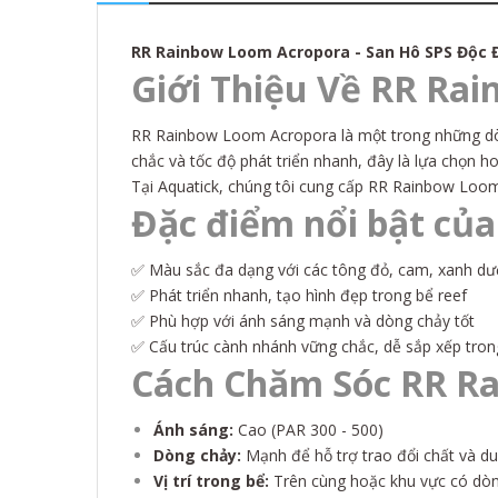
RR Rainbow Loom Acropora - San Hô SPS Độc 
Giới Thiệu Về RR Ra
RR Rainbow Loom Acropora là một trong những dòn
chắc và tốc độ phát triển nhanh, đây là lựa chọn h
Tại Aquatick, chúng tôi cung cấp RR Rainbow Loo
Đặc điểm nổi bật củ
✅ Màu sắc đa dạng với các tông đỏ, cam, xanh dư
✅ Phát triển nhanh, tạo hình đẹp trong bể reef
✅ Phù hợp với ánh sáng mạnh và dòng chảy tốt
✅ Cấu trúc cành nhánh vững chắc, dễ sắp xếp tron
Cách Chăm Sóc RR R
Ánh sáng:
Cao (PAR 300 - 500)
Dòng chảy:
Mạnh để hỗ trợ trao đổi chất và du
Vị trí trong bể:
Trên cùng hoặc khu vực có dò