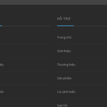
HỖ TRỢ
Trang chủ
Giới thiệu
iệu
Thương hiệu
Sản phẩm
iển
Cá cảnh biển
San hô