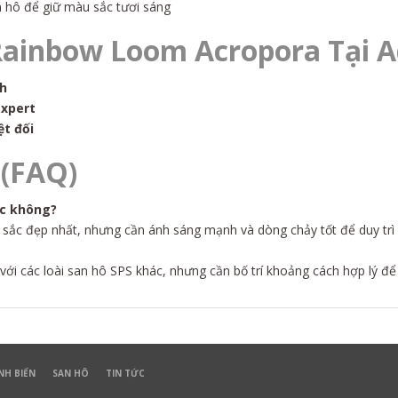
 hô để giữ màu sắc tươi sáng
ainbow Loom Acropora Tại A
nh
expert
ệt đối
 (FAQ)
óc không?
ắc đẹp nhất, nhưng cần ánh sáng mạnh và dòng chảy tốt để duy trì 
i các loài san hô SPS khác, nhưng cần bố trí khoảng cách hợp lý để 
NH BIỂN
SAN HÔ
TIN TỨC