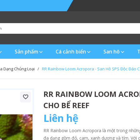
Sản phẩm
Cá cảnh biển
San hô
T
a Dạng Chủng Loại
/
RR Rainbow Loom Acropora - San Hô SPS Độc Đáo C
RR RAINBOW LOOM ACROP
CHO BỂ REEF
Liên hệ
RR Rainbow Loom Acropora là một trong những 
đa dạng gồm đỏ, cam, xanh dương và tím. Với cấ