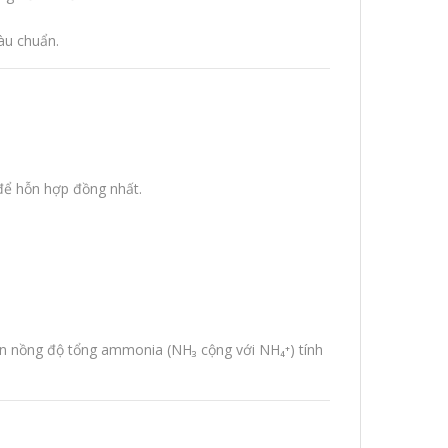
àu chuẩn.
 để hỗn hợp đồng nhất.
ện nồng độ tổng ammonia (NH₃ cộng với NH₄⁺) tính