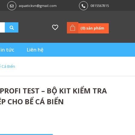
aquatickvn@gmail.com
0815567815
(
0
) sản phẩm
in tức
Liên hệ
 Cá Biển
ROFI TEST – BỘ KIT KIỂM TRA
 CHO BỂ CÁ BIỂN