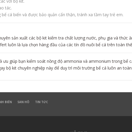
c với bộ kit.
o tác.
bể cá biển và được bảo quản cẩn thận, tránh xa tầm tay trẻ em.
huyên sản xuất các bộ kit kiểm tra chất lượng nước, phụ gia và thức ăn
ifert luôn là lựa chọn hàng đầu của các tín đồ nuôi bể cá trên toàn thế 
tối ưu giúp bạn kiểm soát nồng độ ammonia và ammonium trong bể cá
gay bộ kit chuyên nghiệp này để duy trì môi trường bể cá luôn an toàn
NH BIỂN
SAN HÔ
TIN TỨC