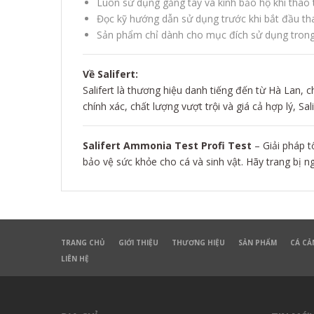
Luôn sử dụng găng tay và kính bảo hộ khi thao tá
Đọc kỹ hướng dẫn sử dụng trước khi bắt đầu tha
Sản phẩm chỉ dành cho mục đích sử dụng trong 
Về Salifert:
Salifert là thương hiệu danh tiếng đến từ Hà Lan, c
chính xác, chất lượng vượt trội và giá cả hợp lý, Sal
Salifert Ammonia Test Profi Test
– Giải pháp 
bảo vệ sức khỏe cho cá và sinh vật. Hãy trang bị n
TRANG CHỦ
GIỚI THIỆU
THƯƠNG HIỆU
SẢN PHẨM
CÁ CẢ
LIÊN HỆ