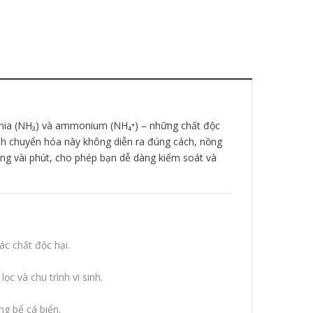
monia (NH₃) và ammonium (NH₄⁺) – những chất độc
rình chuyển hóa này không diễn ra đúng cách, nồng
ong vài phút, cho phép bạn dễ dàng kiểm soát và
c chất độc hại.
ọc và chu trình vi sinh.
ng bể cá biển.