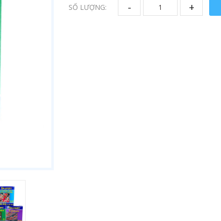
-
+
SỐ LƯỢNG: