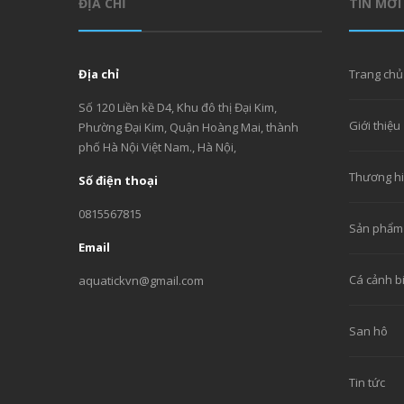
ĐỊA CHỈ
TIN MỚI
Địa chỉ
Trang chủ
Số 120 Liền kề D4, Khu đô thị Đại Kim,
Giới thiệu
Phường Đại Kim, Quận Hoàng Mai, thành
phố Hà Nội Việt Nam., Hà Nội,
Thương h
Số điện thoại
0815567815
Sản phẩm
Email
Cá cảnh b
aquatickvn@gmail.com
San hô
Tin tức