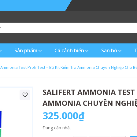
Sản phẩm
Cá cảnh biển
San hô
T
t Ammonia Test Profi Test – Bộ Kit Kiểm Tra Ammonia Chuyên Nghiệp Cho Bể
SALIFERT AMMONIA TEST P
AMMONIA CHUYÊN NGHIỆP
325.000₫
Đang cập nhật