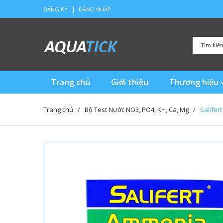
|
ĐĂNG KÝ
ĐĂNG NHẬP
Trang chủ
Giới thiệu
Thương hiệu
Trang chủ
/
Bộ Test Nước NO3, PO4, KH, Ca, Mg
/
Salifer