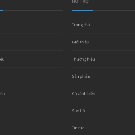
HỖ TRỢ
Trang chủ
Giới thiệu
iệu
Thương hiệu
Sản phẩm
iển
Cá cảnh biển
San hô
Tin tức