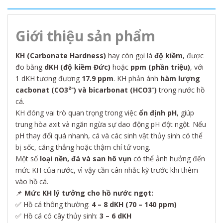
Giới thiệu sản phẩm
KH (Carbonate Hardness)
hay còn gọi là
độ kiềm
, được
đo bằng
dKH (độ kiềm Đức)
hoặc
ppm (phần triệu)
, với
1 dKH tương đương
17.9 ppm
. KH phản ánh
hàm lượng
cacbonat (CO3²⁻) và bicarbonat (HCO3⁻)
trong nước hồ
cá.
KH đóng vai trò quan trọng trong việc
ổn định pH
, giúp
trung hòa axit và ngăn ngừa sự dao động pH đột ngột. Nếu
pH thay đổi quá nhanh, cá và các sinh vật thủy sinh có thể
bị sốc, căng thẳng hoặc thậm chí tử vong.
Một số
loại nền, đá và san hô vụn
có thể ảnh hưởng đến
mức KH của nước, vì vậy cần cân nhắc kỹ trước khi thêm
vào hồ cá.
📌
Mức KH lý tưởng cho hồ nước ngọt:
✅ Hồ cá thông thường:
4 – 8 dKH (70 – 140 ppm)
✅ Hồ cá có cây thủy sinh:
3 – 6 dKH