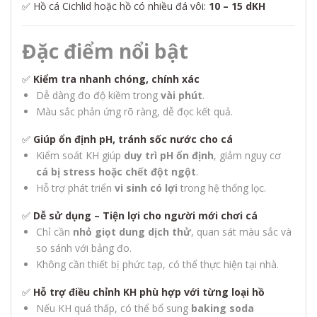
✅ Hồ cá Cichlid hoặc hồ có nhiều đá vôi:
10 – 15 dKH
Đặc điểm nổi bật
✅
Kiểm tra nhanh chóng, chính xác
Dễ dàng đo độ kiềm trong
vài phút
.
Màu sắc phản ứng rõ ràng, dễ đọc kết quả.
✅
Giúp ổn định pH, tránh sốc nước cho cá
Kiểm soát KH giúp
duy trì pH ổn định
, giảm nguy cơ
cá bị stress hoặc chết đột ngột
.
Hỗ trợ phát triển
vi sinh có lợi
trong hệ thống lọc.
✅
Dễ sử dụng – Tiện lợi cho người mới chơi cá
Chỉ cần
nhỏ giọt dung dịch thử
, quan sát màu sắc và
so sánh với bảng đo.
Không cần thiết bị phức tạp, có thể thực hiện tại nhà.
✅
Hỗ trợ điều chỉnh KH phù hợp với từng loại hồ
Nếu KH quá thấp, có thể bổ sung
baking soda