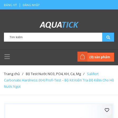
|
ĐĂNG KÝ
ĐĂNG NHẬP
(
0
) sản phẩm
Trang chủ
/
Bộ Test Nước NO3, PO4, KH, Ca, Mg
/
Salifert
Carbonate Hardness (KH) Profi-Test – Bộ Kit Kiểm Tra Độ Kiềm Cho Hồ
Nước Ngọt