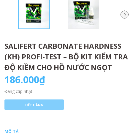
SALIFERT CARBONATE HARDNESS
(KH) PROFI-TEST – BỘ KIT KIỂM TRA
ĐỘ KIỀM CHO HỒ NƯỚC NGỌT
186.000₫
Đang cập nhật
HẾT HÀNG
MÔ TẢ