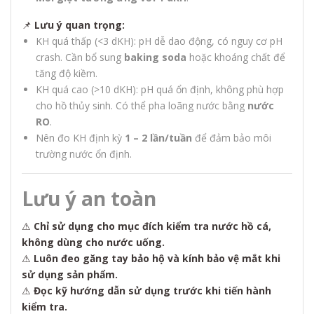
📌
Lưu ý quan trọng:
KH quá thấp (<3 dKH): pH dễ dao động, có nguy cơ pH
crash. Cần bổ sung
baking soda
hoặc khoáng chất để
tăng độ kiềm.
KH quá cao (>10 dKH): pH quá ổn định, không phù hợp
cho hồ thủy sinh. Có thể pha loãng nước bằng
nước
RO
.
Nên đo KH định kỳ
1 – 2 lần/tuần
để đảm bảo môi
trường nước ổn định.
Lưu ý an toàn
⚠
Chỉ sử dụng cho mục đích kiểm tra nước hồ cá,
không dùng cho nước uống.
⚠
Luôn đeo găng tay bảo hộ và kính bảo vệ mắt khi
sử dụng sản phẩm.
⚠
Đọc kỹ hướng dẫn sử dụng trước khi tiến hành
kiểm tra.