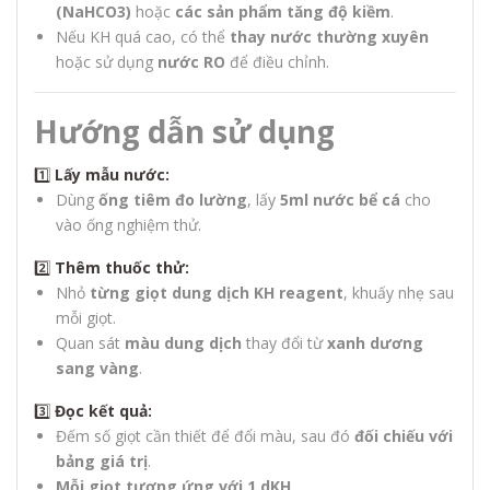
(NaHCO3)
hoặc
các sản phẩm tăng độ kiềm
.
Nếu KH quá cao, có thể
thay nước thường xuyên
hoặc sử dụng
nước RO
để điều chỉnh.
Hướng dẫn sử dụng
1️⃣
Lấy mẫu nước:
Dùng
ống tiêm đo lường
, lấy
5ml nước bể cá
cho
vào ống nghiệm thử.
2️⃣
Thêm thuốc thử:
Nhỏ
từng giọt dung dịch KH reagent
, khuấy nhẹ sau
mỗi giọt.
Quan sát
màu dung dịch
thay đổi từ
xanh dương
sang vàng
.
3️⃣
Đọc kết quả:
Đếm số giọt cần thiết để đổi màu, sau đó
đối chiếu với
bảng giá trị
.
Mỗi giọt tương ứng với 1 dKH
.