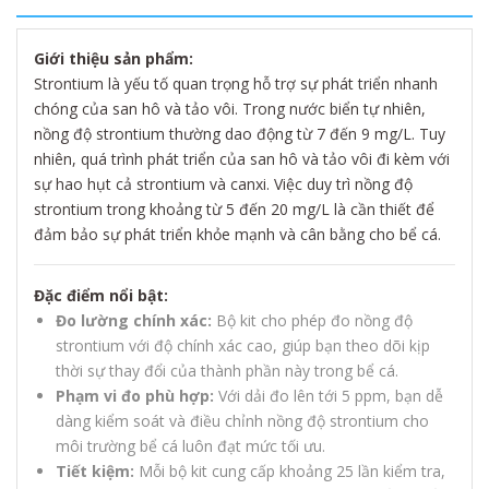
Giới thiệu sản phẩm:
Strontium là yếu tố quan trọng hỗ trợ sự phát triển nhanh
chóng của san hô và tảo vôi. Trong nước biển tự nhiên,
nồng độ strontium thường dao động từ 7 đến 9 mg/L. Tuy
nhiên, quá trình phát triển của san hô và tảo vôi đi kèm với
sự hao hụt cả strontium và canxi. Việc duy trì nồng độ
strontium trong khoảng từ 5 đến 20 mg/L là cần thiết để
đảm bảo sự phát triển khỏe mạnh và cân bằng cho bể cá.
Đặc điểm nổi bật:
Đo lường chính xác:
Bộ kit cho phép đo nồng độ
strontium với độ chính xác cao, giúp bạn theo dõi kịp
thời sự thay đổi của thành phần này trong bể cá.
Phạm vi đo phù hợp:
Với dải đo lên tới 5 ppm, bạn dễ
dàng kiểm soát và điều chỉnh nồng độ strontium cho
môi trường bể cá luôn đạt mức tối ưu.
Tiết kiệm:
Mỗi bộ kit cung cấp khoảng 25 lần kiểm tra,