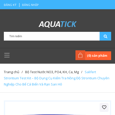
|
ĐĂNG KÝ
ĐĂNG NHẬP
(
0
) sản phẩm
Trang chủ
/
Bộ Test Nước NO3, PO4, KH, Ca, Mg
/
Salifert
Strontium Test Kit – Bộ Dụng Cụ Kiểm Tra Nồng Độ Strontium Chuyên
Nghiệp Cho Bể Cá Biển Và Rạn San Hô