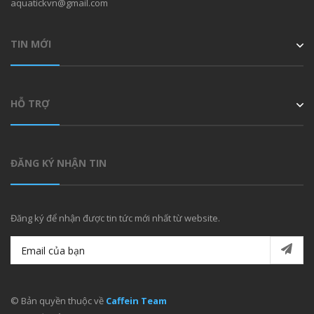
aquatickvn@gmail.com
TIN MỚI
HỖ TRỢ
ĐĂNG KÝ NHẬN TIN
Đăng ký để nhận được tin tức mới nhất từ website.
© Bản quyền thuộc về
Caffein Team