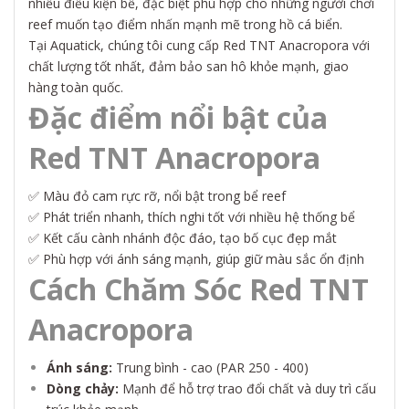
nhiều điều kiện bể, đặc biệt phù hợp cho những người chơi
reef muốn tạo điểm nhấn mạnh mẽ trong hồ cá biển.
Tại Aquatick, chúng tôi cung cấp Red TNT Anacropora với
chất lượng tốt nhất, đảm bảo san hô khỏe mạnh, giao
hàng toàn quốc.
Đặc điểm nổi bật của
Red TNT Anacropora
✅ Màu đỏ cam rực rỡ, nổi bật trong bể reef
✅ Phát triển nhanh, thích nghi tốt với nhiều hệ thống bể
✅ Kết cấu cành nhánh độc đáo, tạo bố cục đẹp mắt
✅ Phù hợp với ánh sáng mạnh, giúp giữ màu sắc ổn định
Cách Chăm Sóc Red TNT
Anacropora
Ánh sáng:
Trung bình - cao (PAR 250 - 400)
Dòng chảy:
Mạnh để hỗ trợ trao đổi chất và duy trì cấu