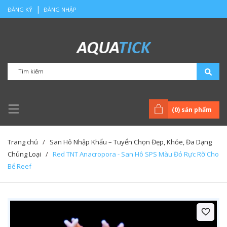
|
ĐĂNG KÝ
ĐĂNG NHẬP
(
0
) sản phẩm
Trang chủ
/
San Hô Nhập Khẩu – Tuyển Chọn Đẹp, Khỏe, Đa Dạng
Chủng Loại
/
Red TNT Anacropora - San Hô SPS Màu Đỏ Rực Rỡ Cho
Bể Reef