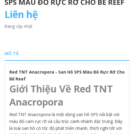
SPS MÀU ĐỎ RỰC RỠ CHO BỂ REEF
Liên hệ
Đang cập nhật
MÔ TẢ
Red TNT Anacropora - San Hô SPS Màu Đỏ Rực Rỡ Cho
Bể Reef
Giới Thiệu Về Red TNT
Anacropora
Red TNT Anacropora là một dòng san hô SPS nổi bật với
màu đỏ cam rực rỡ và cấu trúc cành nhánh đặc trưng. Đây
là loài san hô có tốc độ phát triển nhanh, thích nghi tốt với