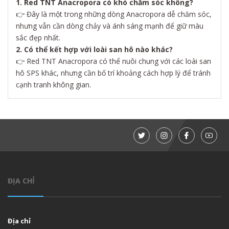
1. Red TNT Anacropora có khó chăm sóc không?
👉 Đây là một trong những dòng Anacropora dễ chăm sóc,
nhưng vẫn cần dòng chảy và ánh sáng mạnh để giữ màu
sắc đẹp nhất.
2. Có thể kết hợp với loài san hô nào khác?
👉 Red TNT Anacropora có thể nuôi chung với các loài san
hô SPS khác, nhưng cần bố trí khoảng cách hợp lý để tránh
cạnh tranh không gian.
ĐỊA CHỈ
Địa chỉ