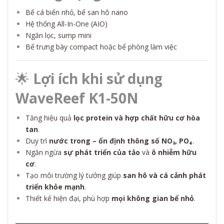
Bể cá biển nhỏ, bể san hô nano
Hệ thống All-In-One (AIO)
Ngăn lọc, sump mini
Bể trưng bày compact hoặc bể phòng làm việc
🌟
Lợi ích khi sử dụng
WaveReef K1-50N
Tăng hiệu quả
lọc protein và hợp chất hữu cơ hòa
tan
.
Duy trì
nước trong – ổn định thông số NO₃, PO₄
.
Ngăn ngừa
sự phát triển của tảo
và
ô nhiễm hữu
cơ
.
Tạo môi trường lý tưởng giúp
san hô và cá cảnh phát
triển khỏe mạnh
.
Thiết kế hiện đại, phù hợp
mọi không gian bể nhỏ
.