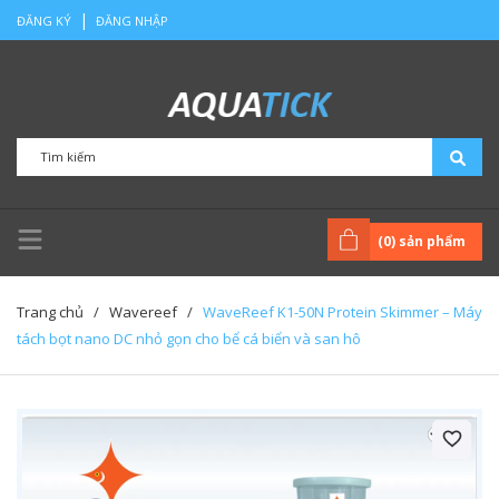
|
ĐĂNG KÝ
ĐĂNG NHẬP
(
0
) sản phẩm
Trang chủ
/
Wavereef
/
WaveReef K1-50N Protein Skimmer – Máy
tách bọt nano DC nhỏ gọn cho bể cá biển và san hô