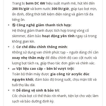
Trang bị
bơm DC 6W
hiệu suất mạnh mẽ, hút khí đến
200 lít/giờ
và bơm nước
300 lít/giờ
, giúp tạo bọt mịn,
ổn định, đồng thời tiết kiệm điện năng và giảm tối đa
tiếng ồn.
🔇
Công nghệ giảm thanh tích hợp:
Hệ thống giảm thanh được tích hợp trong vòng cổ
skimmer, đảm bảo
hoạt động yên tĩnh
ngay cả trong
không gian kín.
💧
Cơ chế điều chỉnh thông minh:
Không sử dụng van chỉnh phức tạp – người dùng chỉ cần
xoay nhẹ thân máy
để điều chỉnh độ cao cột nước và
lượng bọt tách ra, giúp thao tác đơn giản và chính xác.
🧱
Vật liệu cao cấp – bền bỉ vượt trội:
Toàn bộ thân máy được
gia công từ acrylic đúc
nguyên khối
, đảm bảo độ trong suốt, chịu mặn tốt và
tuổi thọ lâu dài.
🧼
Dễ dàng vệ sinh & bảo trì:
Cốc chứa bọt có thể tháo rời nhanh, tiện lợi cho việc làm
sạch và bảo dưỡng định kỳ.