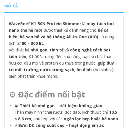
MÔ TẢ
WaveReef K1-50N Protein Skimmer
là
máy tách bọt
nano thế hệ mới
được thiết kế dành riêng cho
bể cá
biển, bể san hô và hệ thống All-In-One (AIO)
có dung
tích từ
80 – 300 lít
.
Với thiết kế
nhỏ gọn, tinh tế
và
công nghệ tách bọt
tiên tiến
, K1-50N mang đến khả năng loại bỏ chất thải
hữu cơ, dầu mỡ và protein dư thừa trong nước, giúp
duy
trì môi trường nước trong sạch, ổn định
cho sinh vật
biển phát triển khỏe mạnh.
⚙️
Đặc điểm nổi bật
🧩
Thiết kế nhỏ gọn – tiết kiệm không gian:
Thân máy hình “chai rượu” độc đáo, kích thước chỉ
10.5
× 8.6 cm
, phù hợp với các
ngăn lọc hẹp hoặc bể nano
.
⚡
Bơm DC công suất cao – hoạt động êm ái: