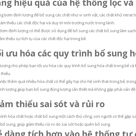
ăng hiệu quả của hệ thống lọc và
g bơm định lượng để bổ sung các chất như vi sinh vật, các chất khử nitrat 
giảm thiểu các chất độc hại và duy trì môi trường nước trong lành.
 Bơm định lượng có thể được sử dụng để bổ sung các chất bổ sung làm sạ
ảm thiểu sự tích tụ của các chất độc hại trong bể.
ối ưu hóa các quy trình bổ sung 
lượng cho phép bạn tối ưu hóa các quy trình bổ sung hóa chất trong bể cá 
thiếu.
 Việc thêm quá nhiều hóa chất có thể gây hại cho hệ sinh thái trong bể, trong
nh lượng giúp bạn bổ sung đúng lượng cần thiết mà không gặp phải vấn đề
iảm thiểu sai sót và rủi ro
hỉnh hóa chất hoặc chất bổ sung một cách thủ công, con người có thể gặp sai
bổ sung, giúp giảm thiểu rủi ro do sai sót hoặc quên bổ sung.
ễ dàng tích hợp vào hệ thống tự