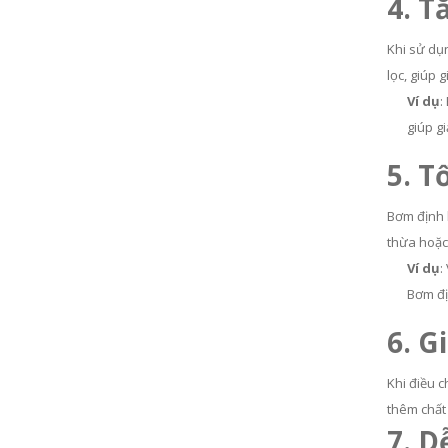
4. T
Khi sử dụn
lọc, giúp 
Ví dụ
:
giúp gi
5. T
Bơm định 
thừa hoặc 
Ví dụ
:
Bơm đị
6. G
Khi điều c
thêm chất 
7. D