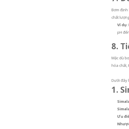
Bơm định 
chất lượng
Ví dụ
:
pH đến
8. T
Mặc dù bơ
hóa chất, 
Dưới đây 
1. S
Simal
Simal
Ưu đi
Nhược