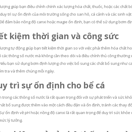
ượng giúp bạn điều chỉnh chính xác lượng hóa chất, thuốc, hoặc các chất bổ
 duy trì sự ổn định của môi trường sống cho san hô, cá cảnh và các sinh vật
 Để đảm bảo nồng độ canxi hoặc magie ổn định, bạn có thể sử dụng bơm đị
iết kiệm thời gian và công sức
ượng tự động giúp bạn tiết kiệm thời gian so với việc phải thêm hóa chất ho
rì các thông số nước mà không cần theo dõi và điều chỉnh thủ công thường 
 Nếu bạn sử dụng bơm định lượng cho việc bổ sung các chất bổ sung như canx
iểm tra và thêm chúng mỗi ngày.
uy trì sự ổn định cho bể cá
 trong các thông số nước là rất quan trọng đối với sự phát triển và sức kh
chất bổ sung được thêm vào một cách đều đặn và ổn định, tránh các thay đổ
 Sự ổn định về pH hoặc nồng độ canxi là rất quan trọng để duy trì sức khỏe
mức lý tưởng.