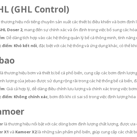
HL (GHL Control)
 thương hiệu nổi tiếng chuyên sản xuất các thiết bị điều khiển và bơm định 
GHL Doser 2
, mang đến sự chính xác và ổn định trong việc bổ sung các hóa c
ểm
: Dễ dàng tích hợp vào các hệ thống quản lý bể cá thông minh, tính năng
 điểm
:
Khó kết nối
, đặc biệt với các hệ thống và ứng dụng khác, có thể kh
ebao
là thương hiệu bơm và thiết bị bể cá phổ biến, cung cấp các bơm định lượn
nh lượng của Jebao được sử dụng rộng rãi trong các hệ thống bể cá biển, đặc
ểm
: Giá cả hợp lý, dễ dàng điều chỉnh lưu lượng và chính xác trong việc bơ
 điểm
:
Không chính xác
, bơm đôi khi có sai số trong việc định lượng hó
Kamoer
er
là thương hiệu nổi bật với các dòng bơm định lượng chất lượng, được ưa 
r X1
và
Kamoer X2
là những sản phẩm phổ biến, giúp cung cấp các chất b