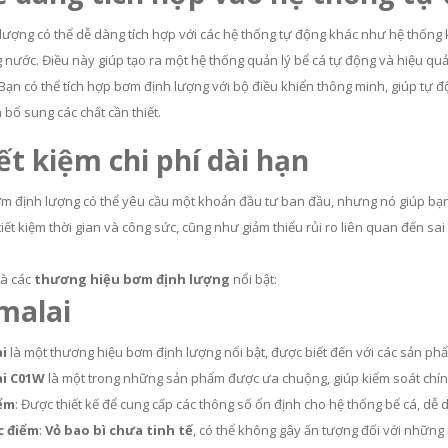
lượng có thể dễ dàng tích hợp với các hệ thống tự động khác như hệ thống 
 nước. Điều này giúp tạo ra một hệ thống quản lý bể cá tự động và hiệu qu
 Bạn có thể tích hợp bơm định lượng với bộ điều khiển thông minh, giúp tự đ
 bổ sung các chất cần thiết.
iết kiệm chi phí dài hạn
m định lượng có thể yêu cầu một khoản đầu tư ban đầu, nhưng nó giúp bạn ti
tiết kiệm thời gian và công sức, cũng như giảm thiểu rủi ro liên quan đến sai
là các
thương hiệu bơm định lượng
nổi bật:
imalai
ai
là một thương hiệu bơm định lượng nổi bật, được biết đến với các sản ph
ai C01W
là một trong những sản phẩm được ưa chuộng, giúp kiểm soát chính
ểm
: Được thiết kế để cung cấp các thông số ổn định cho hệ thống bể cá, dễ 
 điểm
:
Vỏ bao bì chưa tinh tế
, có thể không gây ấn tượng đối với những