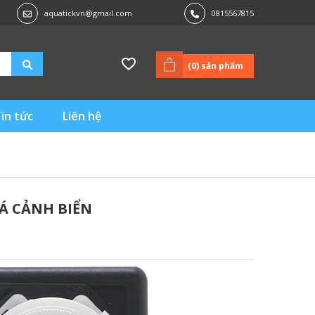
aquatickvn@gmail.com
0815567815
(
0
) sản phẩm
in tức
Liên hệ
Á CẢNH BIỂN