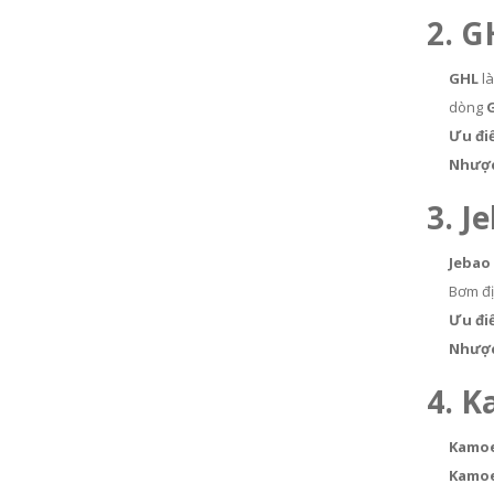
2. G
GHL
là
dòng
Ưu đi
Nhược
3. J
Jebao
Bơm đị
Ưu đi
Nhược
4. 
Kamo
Kamoe