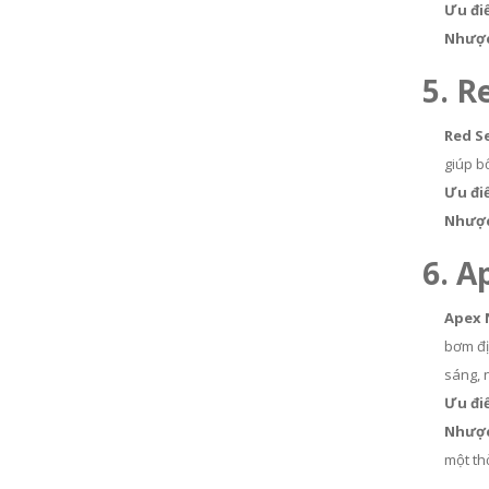
Ưu đi
Nhược
5. R
Red S
giúp b
Ưu đi
Nhược
6. 
Apex 
bơm đị
sáng, 
Ưu đi
Nhược
một th