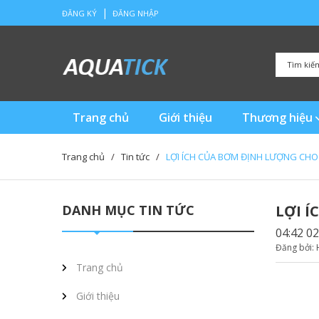
|
ĐĂNG KÝ
ĐĂNG NHẬP
Trang chủ
Giới thiệu
Thương hiệu
Trang chủ
/
Tin tức
/
LỢI ÍCH CỦA BƠM ĐỊNH LƯỢNG CHO
DANH MỤC TIN TỨC
LỢI Í
04:42 0
Đăng bởi: 
Trang chủ
Giới thiệu