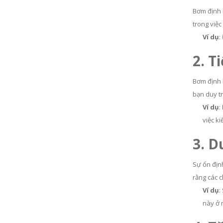
Bơm định l
trong việc
Ví dụ
:
2. T
Bơm định l
bạn duy t
Ví dụ
:
việc k
3. D
Sự ổn định
rằng các 
Ví dụ
:
này ở 