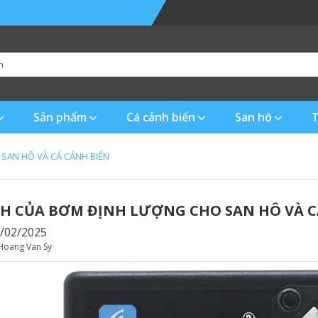
Sản phẩm
Cá cảnh biển
San hô
T
 SAN HÔ VÀ CÁ CẢNH BIỂN
CH CỦA BƠM ĐỊNH LƯỢNG CHO SAN HÔ VÀ C
2/02/2025
Hoang Van Sy