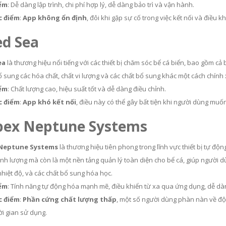
ểm
: Dễ dàng lập trình, chi phí hợp lý, dễ dàng bảo trì và vận hành.
 điểm
:
App không ổn định
, đôi khi gặp sự cố trong việc kết nối và điều 
ed Sea
ea
là thương hiệu nổi tiếng với các thiết bị chăm sóc bể cá biển, bao gồm
ổ sung các hóa chất, chất vi lượng và các chất bổ sung khác một cách chính x
ểm
: Chất lượng cao, hiệu suất tốt và dễ dàng điều chỉnh.
 điểm
:
App khó kết nối
, điều này có thể gây bất tiện khi người dùng muốn
Apex Neptune Systems
Neptune Systems
là thương hiệu tiên phong trong lĩnh vực thiết bị tự độ
nh lượng mà còn là một nền tảng quản lý toàn diện cho bể cá, giúp người dù
nhiệt độ, và các chất bổ sung hóa học.
ểm
: Tính năng tự động hóa mạnh mẽ, điều khiển từ xa qua ứng dụng, dễ dàng 
 điểm
:
Phần cứng chất lượng thấp
, một số người dùng phàn nàn về độ 
ời gian sử dụng.